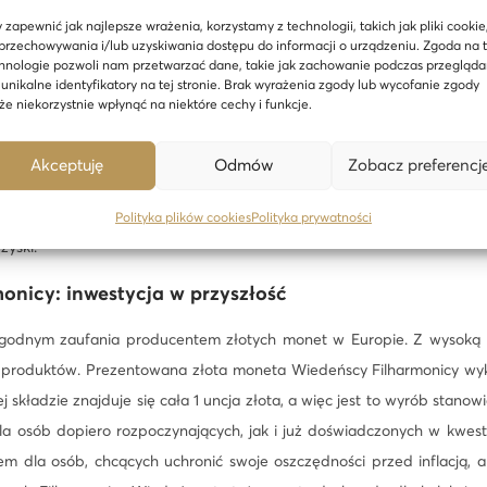
iacka. To moneta, która cieszy się bardzo wysoką popularnością wś
c
 zapewnić jak najlepsze wrażenia, korzystamy z technologii, takich jak pliki cookie
 czy Japonii.
y
przechowywania i/lub uzyskiwania dostępu do informacji o urządzeniu. Zgoda na 
1
hnologie pozwoli nam przetwarzać dane, takie jak zachowanie podczas przegląda
ńska — słynna moneta Austriackiej Mennicy
 unikalne identyfikatory na tej stronie. Brak wyrażenia zgody lub wycofanie zgody
o
e niekorzystnie wpłynąć na niektóre cechy i funkcje.
elkie organy hali koncertowej we Wiedniu — nad nimi znajduj
z
NZE GOLD 999.9”, a także rok produkcji oraz nominał: 100 euro. Z
9
Akceptuję
Odmów
Zobacz preferencj
mfonicznych wraz z napisem na górze: „Wiener Philharmoniker”. Z
9
awalna na całym świecie, dlatego bez przeszkód można ją sprzeda
9
Polityka plików cookies
Polityka prywatności
zyski.
,
9
onicy: inwestycja w przyszłość
G
 godnym zaufania producentem złotych monet w Europie. Z wysoką p
o
produktów. Prezentowana złota moneta Wiedeńscy Filharmonicy wyko
l
j składzie znajduje się cała 1 uncja złota, a więc jest to wyrób stano
d
a osób dopiero rozpoczynających, jak i już doświadczonych w kwest
M
m dla osób, chcących uchronić swoje oszczędności przed inflacją, a 
ü