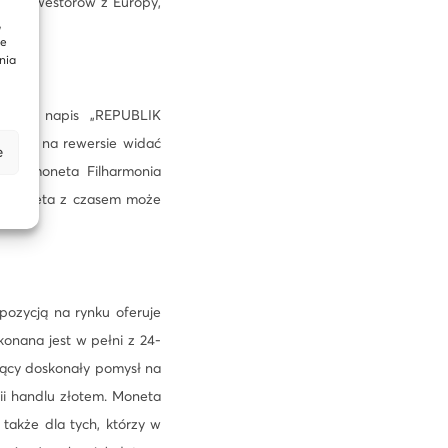
ród inwestorów z Europy,
,
te
nia
e się napis „REPUBLIK
 kolei na rewersie widać
e
łota moneta Filharmonia
ć. Moneta z czasem może
ozycją na rynku oferuje
nana jest w pełni z 24-
wiący doskonały pomysł na
ii handlu złotem. Moneta
także dla tych, którzy w