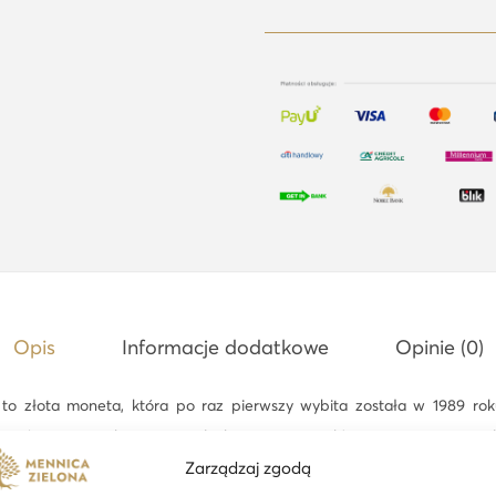
d
e
ń
s
c
y
F
i
l
h
a
Opis
Informacje dodatkowe
Opinie (0)
r
m
to złota moneta, która po raz pierwszy wybita została w 1989 rok
o
wą (a zatem wykonaną w celach inwestycyjnych) wyemitowaną w walu
n
 na to wskazuje — wykonany został na cześć Filharmonii Wiedeńsk
Zarządzaj zgodą
i