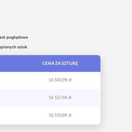
jest poglądowe
upionych sztuk
CENA ZA SZTUKĘ
16 543,98
zł
16 527,44
zł
16 510,89
zł