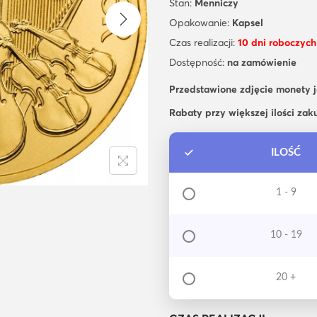
Stan:
Menniczy
Opakowanie:
Kapsel
Czas realizacji:
10 dni roboczych
Dostępność:
na zamówienie
Przedstawione zdjęcie monety 
Rabaty przy większej ilości zak
ILOŚĆ
1 - 9
10 - 19
20 +