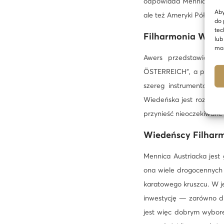
odpowiada Mennica Austr
Aby
ale też Ameryki Północnej
do 
tec
Filharmonia Wiede
lub
moż
Awers przedstawia wi
ÖSTERREICH”, a pod „1 U
szereg instrumentów sy
Wiedeńska jest rozpozn
przynieść nieoczekiwane 
Wiedeńscy Filharm
Mennica Austriacka jest
ona wiele drogocennych 
karatowego kruszcu. W je
inwestycję — zarówno dl
jest więc dobrym wybore