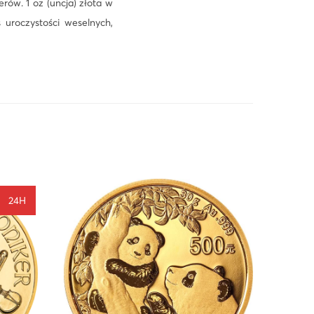
rów. 1 oz (uncja) złota w
roczystości weselnych,
24H