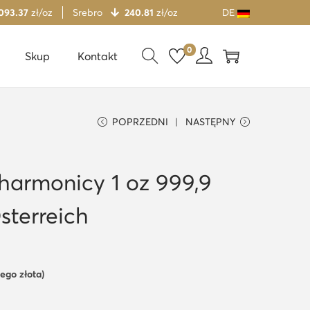
 093.37
zł/oz
Srebro
240.81
zł/oz
DE
0
Skup
Kontakt
POPRZEDNI
NASTĘPNY
harmonicy 1 oz 999,9
terreich
wego złota)