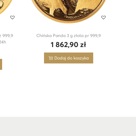
z 999,9
Chińska Panda 3 g złota pr 999,9
24h
1 862,90
zł
Dodaj do koszyka