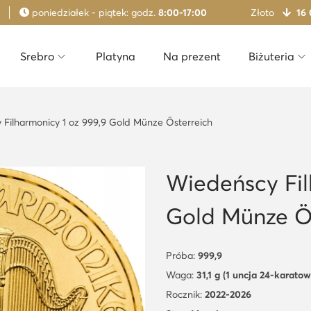
poniedziałek - piątek: godz.
8:00-17:00
Złoto
16
Srebro
Platyna
Na prezent
Biżuteria
Filharmonicy 1 oz 999,9 Gold Münze Österreich
Wiedeńscy Fil
Gold Münze Ös
Próba:
999,9
Waga:
31,1 g (1 uncja 24-karato
Rocznik:
2022-2026