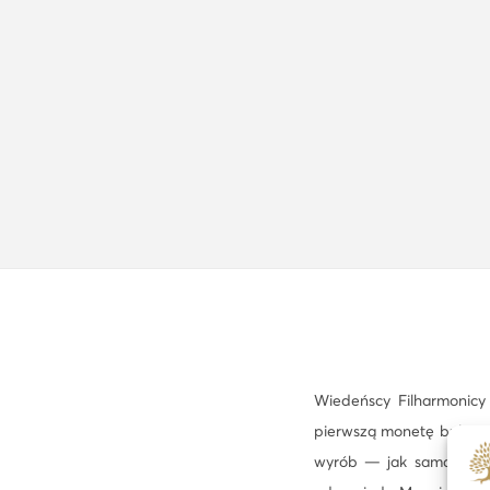
Wiedeńscy Filharmonicy 
pierwszą monetę buliono
wyrób — jak sama nazwa