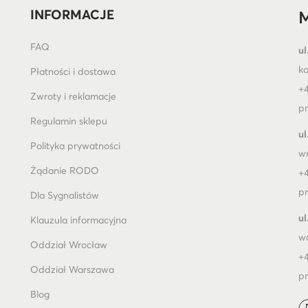
INFORMACJE
M
FAQ
ul
k
Płatności i dostawa
+4
Zwroty i reklamacje
pn
Regulamin sklepu
ul
Polityka prywatności
w
Żądanie RODO
+4
pn
Dla Sygnalistów
ul
Klauzula informacyjna
w
Oddział Wrocław
+4
Oddział Warszawa
pn
Blog