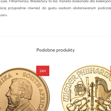
y zysk. Filharmonicy Wiedeńscy to też moneta doskonała dla kolekcjone
n
ścią przypadnie również do gustu osobom obdarowanym podczas u
z
uszu.
e
Ö
s
t
e
Podobne produkty
r
r
e
i
24H
c
h