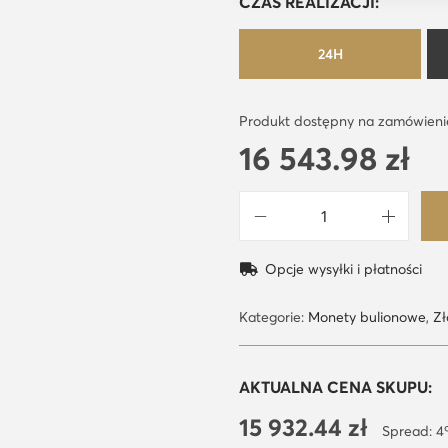
CZAS REALIZACJI:
24H
Produkt dostępny na zamówieni
16 543.98
zł
i
l
Opcje wysyłki i płatności
o
ś
Kategorie:
Monety bulionowe
,
Zł
ć
W
AKTUALNA CENA SKUPU:
i
15 932.44
zł
e
Spread: 