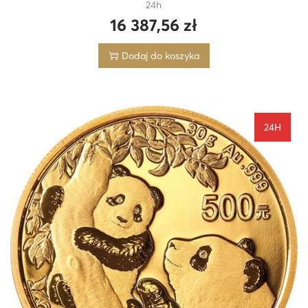
24h
16 387,56
zł
Dodaj do koszyka
24H