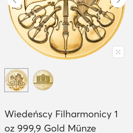
i
o
n
Wiedeńscy Filharmonicy 1
oz 999,9 Gold Münze