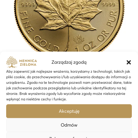
Zarządzaj zgodą
Aby zapewnić jak najlepsze wrażenia, korzystamy z technologii, takich jak
pliki cookie, do przechowywania i/lub uzyskiwania dostępu do informacji o
urządzeniu. Zgoda na te technologie pozwoli nam przetwarzać dane, takie
Kanadyjski Liść Klonu 1 oz złota The Royal Canadian Mint
jak zachowanie podczas przeglądania lub unikalne identyfikatory na tej
16 355,70
zł
stronie. Brak wyrażenia zgody lub wycofanie zgody może niekorzystnie
wpłynąć na niektóre cechy i funkcje.
Dodaj do koszyka
Akceptuję
Odmów