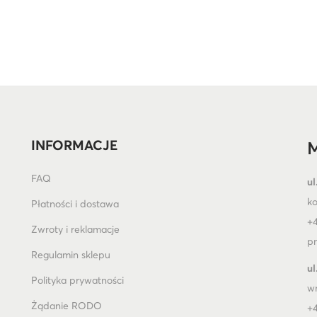
INFORMACJE
M
FAQ
ul
k
Płatności i dostawa
+4
Zwroty i reklamacje
pn
Regulamin sklepu
ul
Polityka prywatności
w
Żądanie RODO
+4