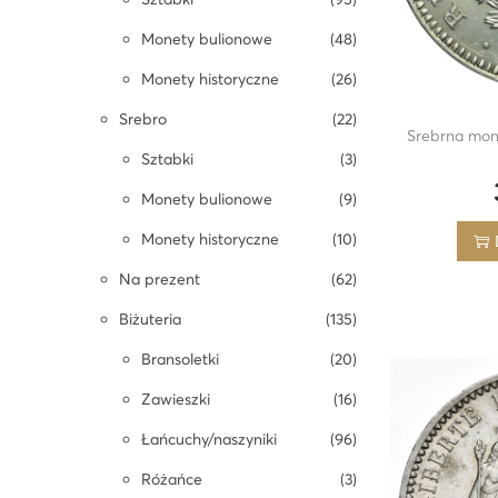
i
9
5
4
Monety bulionowe
48
o
n
p
p
8
2
Monety historyczne
26
r
r
p
6
2
Srebro
22
Srebrna mon
o
o
r
p
2
3
Sztabki
3
d
d
o
r
p
p
9
Monety bulionowe
9
u
u
d
o
r
r
p
1
Monety historyczne
10
k
k
u
d
o
o
r
0
6
Na prezent
62
t
t
k
u
d
d
o
p
2
1
Biżuteria
135
ó
ó
t
k
u
u
d
r
p
3
2
Bransoletki
20
w
w
ó
t
k
k
u
o
r
5
0
1
Zawieszki
16
w
ó
t
t
k
d
o
p
p
6
9
Łańcuchy/naszyniki
96
w
y
y
t
u
d
r
r
p
6
3
Różańce
3