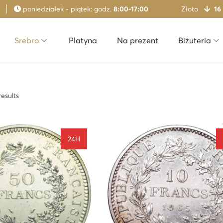
poniedziałek - piątek: godz.
8:00-17:00
Złoto
16
Srebro
Platyna
Na prezent
Biżuteria
results
24H