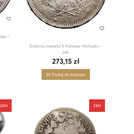
les –
Srebrna moneta 5 franków Herkules –
24h
273,15
zł
Dodaj do koszyka
24H
24H