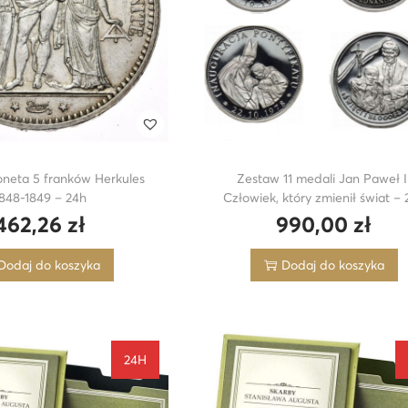
neta 5 franków Herkules
Zestaw 11 medali Jan Paweł I
848-1849 – 24h
Człowiek, który zmienił świat – 
462,26
zł
990,00
zł
Dodaj do koszyka
Dodaj do koszyka
24H