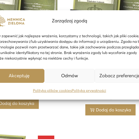
Zarządzaj zgodą
 zapewnić jak najlepsze wrażenia, korzystamy z technologii, takich jak pliki cookie
przechowywania i/lub uzyskiwania dostępu do informacji o urządzeniu. Zgoda na 
hnologie pozwoli nam przetwarzać dane, takie jak zachowanie podczas przegląda
 unikalne identyfikatory na tej stronie. Brak wyrażenia zgody lub wycofanie zgody
e niekorzystnie wpłynąć na niektóre cechy i funkcje.
ekcjonerska NBP Bolesław
Moneta Kolekcjonerska NBP
Akceptuję
Odmów
Zobacz preferencj
 2 uncje srebra – 24h
Władysław Łokietek 2 uncje sreb
24h
 400,00
zł
Polityka plików cookies
Polityka prywatności
3 900,00
zł
Dodaj do koszyka
Dodaj do koszyka