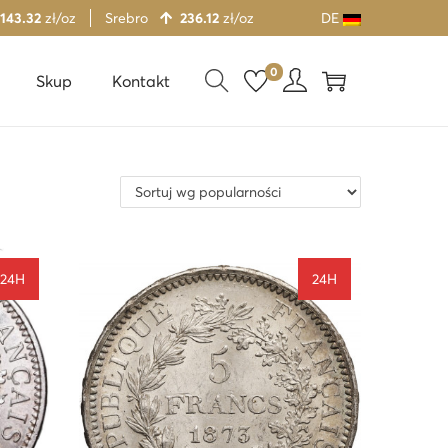
 143.32
zł/oz
Srebro
236.12
zł/oz
DE
0
Skup
Kontakt
24H
24H