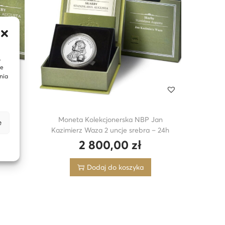
,
te
nia
Moneta Kolekcjonerska NBP Jan
e
ra –
Kazimierz Waza 2 uncje srebra – 24h
2 800,00
zł
Dodaj do koszyka