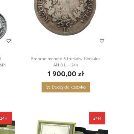
I
Srebrna moneta 5 franków Herkules
24h
AN 8 L – 24h
1 900,00
zł
Dodaj do koszyka
24H
24H