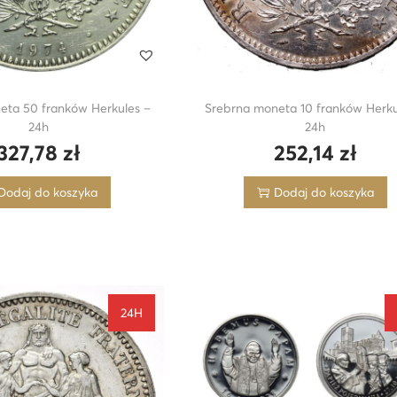
eta 50 franków Herkules –
Srebrna moneta 10 franków Herku
24h
24h
327,78
zł
252,14
zł
Dodaj do koszyka
Dodaj do koszyka
24H