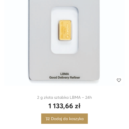
i
o
n
2 g złota sztabka LBMA – 24h
1 133,66
zł
Dodaj do koszyka