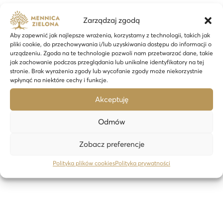
1 gram sztabka złota CertiPack Komunia Święta – 24h
Zarządzaj zgodą
606,56
zł
Aby zapewnić jak najlepsze wrażenia, korzystamy z technologii, takich jak
pliki cookie, do przechowywania i/lub uzyskiwania dostępu do informacji o
Dodaj do koszyka
urządzeniu. Zgoda na te technologie pozwoli nam przetwarzać dane, takie
jak zachowanie podczas przeglądania lub unikalne identyfikatory na tej
stronie. Brak wyrażenia zgody lub wycofanie zgody może niekorzystnie
wpłynąć na niektóre cechy i funkcje.
24H
Akceptuję
Odmów
Zobacz preferencje
Polityka plików cookies
Polityka prywatności