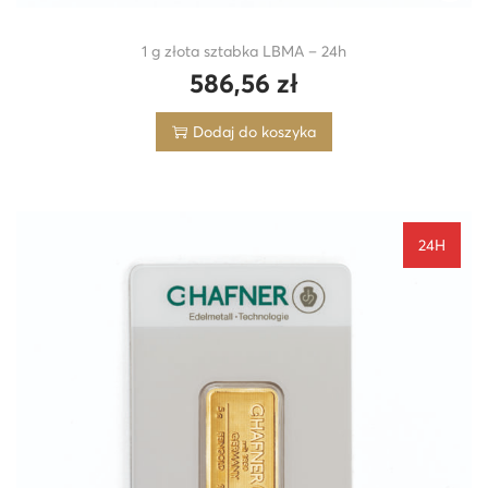
1 g złota sztabka LBMA – 24h
586,56
zł
Dodaj do koszyka
24H