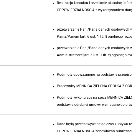
Realizacja kontaktu i przesłanie aktualnej 
ODPOWIEDZIALNOŚCIĄ z wykorzystaniem danych
przetwarzanie Pani/Pana danych osobowych wpr
Panią/Panem [art. 6 ust. 1 lit. f) ogólnego ro
przetwarzanie Pani/Pana danych osobowych w
Administratorze [art. 6 ust. 1 lit. c) ogólnego
Podmioty upoważnione na podstawie przepisó
Pracownicy MENNICA ZIELONA SPÓŁKA Z OG
Podmioty wykonujące na rzecz MENNICA ZIEL
podstawie odrębnej umowy, wymagane do pra
Dane będą przechowywane do czasu upływu t
ODPOWIEDZIALNOŚCIĄ zobowiązań publiczno