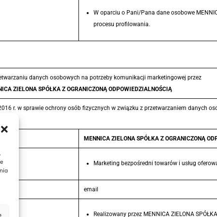
W oparciu o Pani/Pana dane osobowe MENNI
procesu profilowania.
zetwarzaniu danych osobowych na potrzeby komunikacji marketingowej przez
ICA ZIELONA SPÓŁKA Z OGRANICZONĄ ODPOWIEDZIALNOŚCIĄ
nia 2016 r. w sprawie ochrony osób fizycznych w związku z przetwarzaniem danych
MENNICA ZIELONA SPÓŁKA Z OGRANICZONĄ ODPOWI
,
te
Marketing bezpośredni towarów i usług of
nia
email
e
Realizowany przez MENNICA ZIELONA SPÓŁKA 