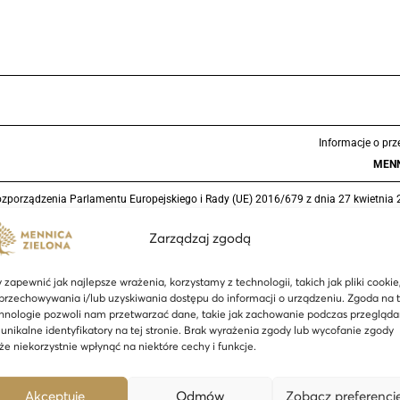
Informacje o pr
MENN
 2 Rozporządzenia Parlamentu Europejskiego i Rady (UE) 2016/679 z dnia 27 kwiet
Zarządzaj zgodą
 zapewnić jak najlepsze wrażenia, korzystamy z technologii, takich jak pliki cookie
przechowywania i/lub uzyskiwania dostępu do informacji o urządzeniu. Zgoda na 
hnologie pozwoli nam przetwarzać dane, takie jak zachowanie podczas przegląda
 unikalne identyfikatory na tej stronie. Brak wyrażenia zgody lub wycofanie zgody
e niekorzystnie wpłynąć na niektóre cechy i funkcje.
Akceptuję
Odmów
Zobacz preferencj