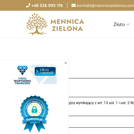
+48 536 093 176
kontakt@mennicazielona.com
Złoto
Obowiązek informacyjny wynikający z art. 13 ust. 1 i ust.
o ochronie danych)
Administrator