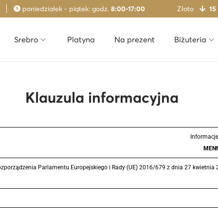
poniedziałek - piątek: godz.
8:00-17:00
Złoto
15
Srebro
Platyna
Na prezent
Biżuteria
Klauzula informacyjna
Informacj
MENN
 2 Rozporządzenia Parlamentu Europejskiego i Rady (UE) 2016/679 z dnia 27 kwiet