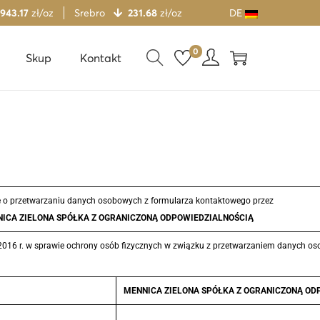
 943.17
zł/oz
Srebro
231.68
zł/oz
DE
0
Skup
Kontakt
e o przetwarzaniu danych osobowych z formularza kontaktowego przez
ICA ZIELONA SPÓŁKA Z OGRANICZONĄ ODPOWIEDZIALNOŚCIĄ
nia 2016 r. w sprawie ochrony osób fizycznych w związku z przetwarzaniem danych
MENNICA ZIELONA SPÓŁKA Z OGRANICZONĄ ODPOWI