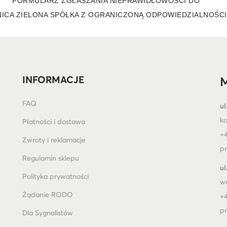
FORMULARZ ZGŁASZANIA NIEPRAWIDŁOWOŚCI DO
ICA ZIELONA SPÓŁKA Z OGRANICZONĄ ODPOWIEDZIALNOŚC
INFORMACJE
M
FAQ
ul
k
Płatności i dostawa
+4
Zwroty i reklamacje
pn
Regulamin sklepu
ul
Polityka prywatności
w
Żądanie RODO
+4
pn
Dla Sygnalistów