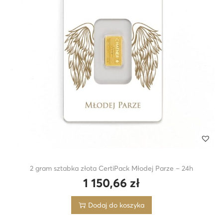
i
o
n
2 gram sztabka złota CertiPack Młodej Parze – 24h
1 150,66
zł
Dodaj do koszyka