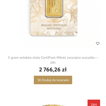
5 gram sztabka złota CertiPack Miłość zwycięża wszystko –
24h
2 766,26
zł
Dodaj do koszyka
24H