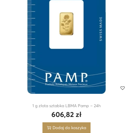
1 g złota sztabka LBMA Pamp – 24h
606,82
zł
Dodaj do koszyka