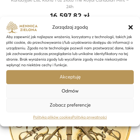
Kanadyjski Liść Klonu 1 oz złota The Royal Canadian Mint –
24h
16 597,82
zł
Zarządzaj zgodą
Dodaj do koszyka
Aby zapewnić jak najlepsze wrażenia, korzystamy z technologii, takich jak
pliki cookie, do przechowywania i/lub uzyskiwania dostępu do informacji o
urządzeniu. Zgoda na te technologie pozwoli nam przetwarzać dane, takie
jak zachowanie podczas przeglądania lub unikalne identyfikatory na tej
stronie. Brak wyrażenia zgody lub wycofanie zgody może niekorzystnie
24H
wpłynąć na niektóre cechy i funkcje.
Akceptuję
Odmów
Zobacz preferencje
Polityka plików cookies
Polityka prywatności