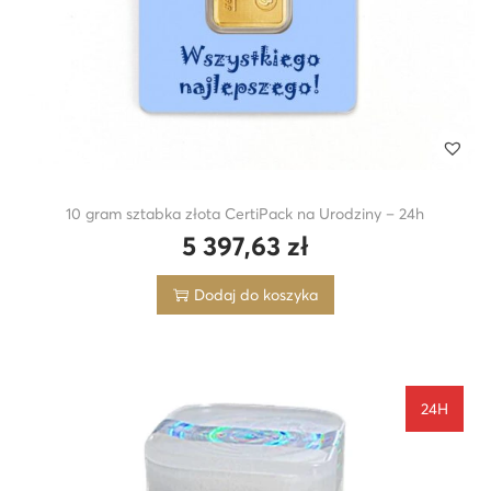
10 gram sztabka złota CertiPack na Urodziny – 24h
5 397,63
zł
Dodaj do koszyka
24H