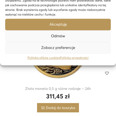
urządzeniu. Zgoda na te technologie pozwoli nam przetwarzać dane, takie
Dodaj do koszyka
jak zachowanie podczas przeglądania lub unikalne identyfikatory na tej
stronie. Brak wyrażenia zgody lub wycofanie zgody może niekorzystnie
wpłynąć na niektóre cechy i funkcje.
Akceptuję
24H
Odmów
Zobacz preferencje
Polityka plików cookies
Polityka prywatności
Złota moneta 0,5 g różne rodzaje – 24h
311,45
zł
Dodaj do koszyka