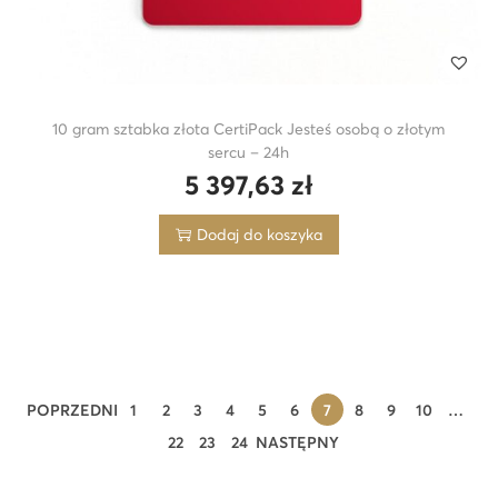
10 gram sztabka złota CertiPack Jesteś osobą o złotym
sercu – 24h
5 397,63
zł
Dodaj do koszyka
POPRZEDNI
1
2
3
4
5
6
7
8
9
10
…
22
23
24
NASTĘPNY