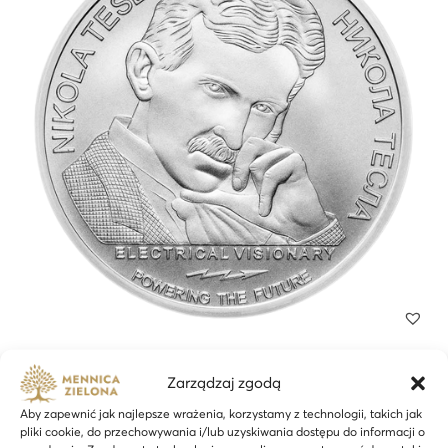
Nikola Tesla 1 oz srebra – 24h
Zarządzaj zgodą
408,97
zł
Aby zapewnić jak najlepsze wrażenia, korzystamy z technologii, takich jak
pliki cookie, do przechowywania i/lub uzyskiwania dostępu do informacji o