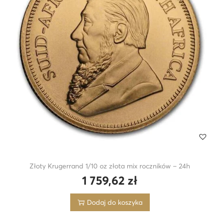
i
o
n
Złoty Krugerrand 1/10 oz złota mix roczników – 24h
1 759,62
zł
Dodaj do koszyka