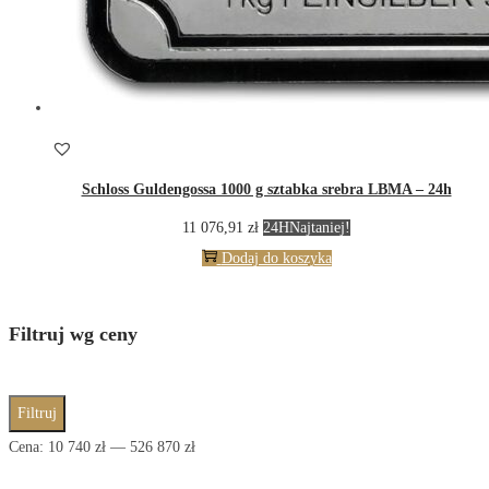
Schloss Guldengossa 1000 g sztabka srebra LBMA – 24h
11 076,91
zł
24H
Najtaniej!
Dodaj do koszyka
Filtruj wg ceny
Cena
Cena
Filtruj
min
max
Cena:
10 740 zł
—
526 870 zł