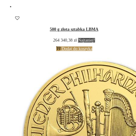
500 g złota sztabka LBMA
264 340,38
zł
Najtaniej!
Dodaj do koszyka