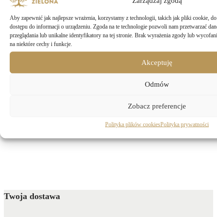
Zarządzaj zgodą
8
produkty
Najtaniej!
8
Aby zapewnić jak najlepsze wrażenia, korzystamy z technologii, takich jak pliki cookie, 
produktów
285
Od ręki / 24h
285
dostępu do informacji o urządzeniu. Zgoda na te technologie pozwoli nam przetwarzać dan
1
produktów
Złoto I Srebro
1
przeglądania lub unikalne identyfikatory na tej stronie. Brak wyrażenia zgody lub wycofa
na niektóre cechy i funkcje.
6
produkt
Akcesoria
6
produktów
Akceptuję
Dostępność
Odmów
Zobacz preferencje
Gramatura
Polityka plików cookies
Polityka prywatności
Wyczyść filtry
Twoja dostawa