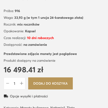
Próba:
916
Waga:
33,93 g (w tym 1 uncja 24-karatowego złota)
Rocznik:
mix roczników
Opakowanie:
Kapsel
Czas realizacji:
10 dni roboczych
Dostępność:
na zamówienie
Przedstawione zdjęcie monety jest poglądowe
Produkt dostępny na zamówienie
16 498.41
zł
DODAJ DO KOSZYKA
i
l
Opcje wysyłki i płatności
o
ś
Kategorie:
Monety bulionowe
,
Najtaniej!
,
Złoto