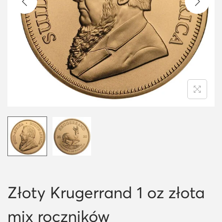
i
o
n
Złoty Krugerrand 1 oz złota
mix roczników