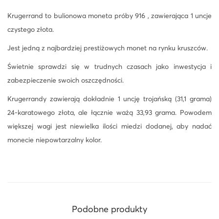
1
Krugerrand to bulionowa moneta próby 916 , zawierająca 1 uncje
o
czystego złota.
z
Jest jedną z najbardziej prestiżowych monet na rynku kruszców.
z
ł
Świetnie sprawdzi się w trudnych czasach jako inwestycja i
o
zabezpieczenie swoich oszczędności.
t
Krugerrandy zawierają dokładnie 1 uncję trojańską (31,1 grama)
a
24-karatowego złota, ale łącznie ważą 33,93 grama. Powodem
m
większej wagi jest niewielka ilości miedzi dodanej, aby nadać
i
monecie niepowtarzalny kolor.
x
r
o
c
z
Podobne produkty
n