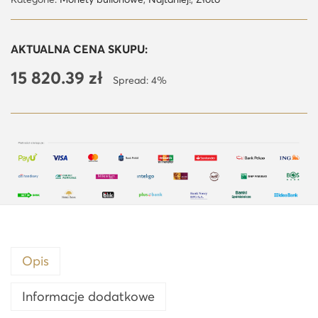
ć
Z
AKTUALNA CENA SKUPU:
ł
15 820.39
zł
o
Spread: 4%
t
y
K
r
u
g
e
r
r
Opis
a
n
Informacje dodatkowe
d