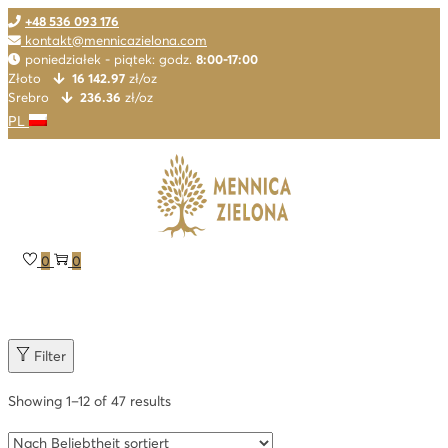
+48 536 093 176
kontakt@mennicazielona.com
poniedziałek - piątek: godz.
8:00-17:00
Złoto
16 142.97
zł/oz
Srebro
236.36
zł/oz
PL
Skip
Skip
to
to
navigation
content
0
0
Filter
Showing
1
–
12
of 47 results