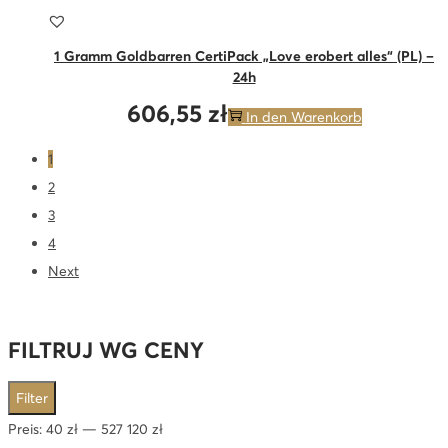
1 Gramm Goldbarren CertiPack „Love erobert alles“ (PL) –
24h
606,55
zł
In den Warenkorb
1
2
3
4
Next
FILTRUJ WG CENY
Min.
Max.
Filter
Preis
Preis
Preis:
40 zł
—
527 120 zł