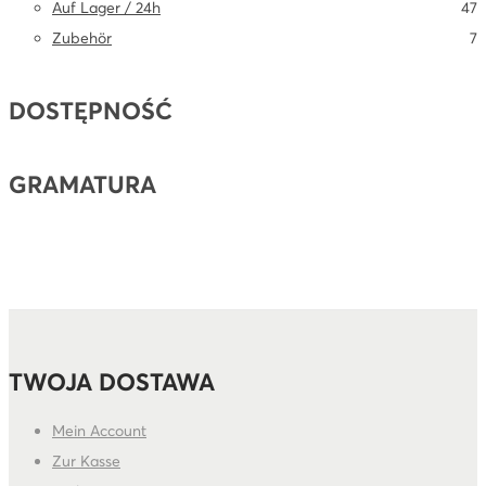
P
4
Auf Lager / 24h
47
P
7
Zubehör
7
P
DOSTĘPNOŚĆ
GRAMATURA
TWOJA DOSTAWA
Mein Account
Zur Kasse