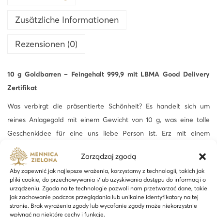
n
Zusätzliche Informationen
L
B
Rezensionen (0)
M
A
10 g Goldbarren – Feingehalt 999,9 mit LBMA Good Delivery
-
Zertifikat
2
4
Was verbirgt die präsentierte Schönheit? Es handelt sich um
h
reines Anlagegold mit einem Gewicht von 10 g, was eine tolle
M
Geschenkidee für eine uns liebe Person ist. Erz mit einem
e
Feingehalt von 999,9 sieht nicht nur fantastisch aus, sondern ist
Zarządzaj zgodą
n
vor allem eine Chance zur eigenen Vermehrung finanzieller
g
Aby zapewnić jak najlepsze wrażenia, korzystamy z technologii, takich jak
Mittel. Heutzutage gekauftes Gold kann uns in ein paar Jahren
pliki cookie, do przechowywania i/lub uzyskiwania dostępu do informacji o
e
um einen vielfache höheren Gewinn bringen. Daher ist es nicht
urządzeniu. Zgoda na te technologie pozwoli nam przetwarzać dane, takie
jak zachowanie podczas przeglądania lub unikalne identyfikatory na tej
nur eine gute Wahl für ein Geschenk, sondern auch eine
stronie. Brak wyrażenia zgody lub wycofanie zgody może niekorzystnie
großartige Gelegenheit für Einsteigerinvestoren.
wpłynąć na niektóre cechy i funkcje.