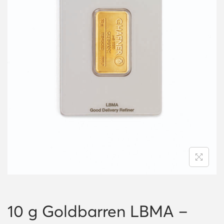
i
o
n
10 g Goldbarren LBMA –