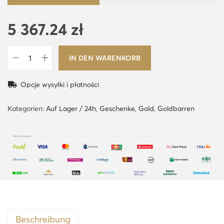
5 367.24
zł
IN DEN WARENKORB
1
0
Opcje wysyłki i płatności
g
G
Kategorien:
Auf Lager / 24h
,
Geschenke
,
Gold
,
Goldbarren
o
l
d
b
a
r
r
e
Beschreibung