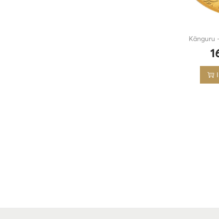
Känguru 
1