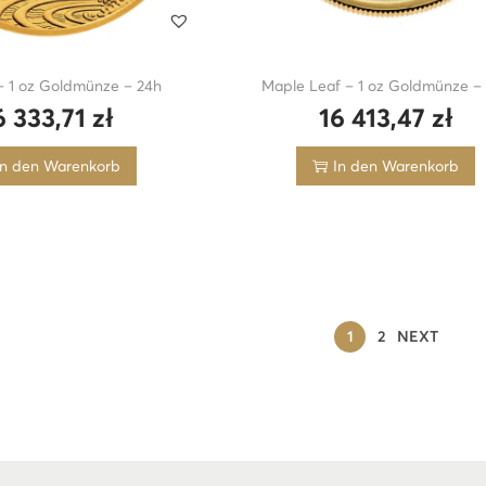
– 1 oz Goldmünze – 24h
Maple Leaf – 1 oz Goldmünze –
6 333,71
zł
16 413,47
zł
In den Warenkorb
In den Warenkorb
1
2
NEXT