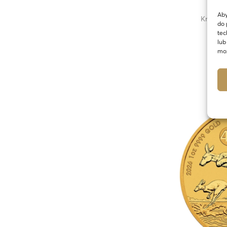
Aby
Krügerr
do 
1
tec
lub
moż