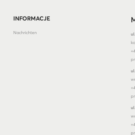
INFORMACJE
M
Nachrichten
ul
k
+4
pn
ul
w
+4
pn
ul
w
+4
pn