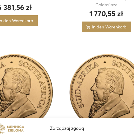
Goldmünze
6 381,56
zł
1 770,55
zł
In den Warenkorb
In den Warenkorb
Zarządzaj zgodą