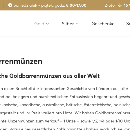
poniedziałek - piątek: godz.
8:00-17:00
Złoto
15 
Gold
Silber
Geschenke
S
rrenmünzen
che Goldbarrenmünzen aus aller Welt
en einen Bruchteil der interessanten Geschichte von Ländern aus alle
d bei Anlegern und numismatischen Enthusiasten begehrt und geschä
kanische, kanadische, australische, britische, österreichische, polnis
hergestellt und ihr Preis variiert pro Unze. Wir haben Goldbarrenmünze
te Unzenmünzen zum Verkauf – 1 Unze – sowie 1/2, 1/4 oder 1/10 Unze.
en Status eines gesetzlichen Zahlungsmittels haben, wodurch sie von