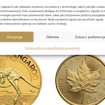
 zapewnić jak najlepsze wrażenia, korzystamy z technologii, takich jak pliki cookie
and – 1 oz Goldmünze
Krügerrand – 1 oz Goldmünze Zu
przechowywania i/lub uzyskiwania dostępu do informacji o urządzeniu. Zgoda na 
II – 24h
6 333,71
zł
hnologie pozwoli nam przetwarzać dane, takie jak zachowanie podczas przegląda
16 269,91
zł
 unikalne identyfikatory na tej stronie. Brak wyrażenia zgody lub wycofanie zgody
e niekorzystnie wpłynąć na niektóre cechy i funkcje.
In den Warenkorb
In den Warenkorb
Akceptuję
Odmów
Zobacz preferencj
Polityka plików cookies
Polityka prywatności