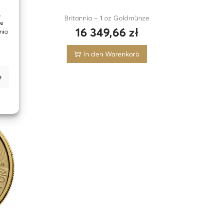
,
stand
Britannia – 1 oz Goldmünze
te
16 349,66
zł
nia
In den Warenkorb
e