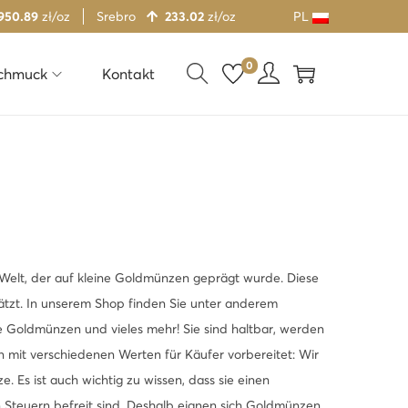
950.89
zł/oz
Srebro
233.02
zł/oz
PL
0
chmuck
Kontakt
r Welt, der auf kleine Goldmünzen geprägt wurde. Diese
tzt. In unserem Shop finden Sie unter anderem
che Goldmünzen und vieles mehr! Sie sind haltbar, werden
n mit verschiedenen Werten für Käufer vorbereitet: Wir
 Es ist auch wichtig zu wissen, dass sie einen
 Steuern befreit sind. Deshalb eignen sich Goldmünzen