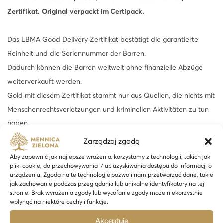
Zertifikat. Original verpackt im Certipack.
A
-
Das LBMA Good Delivery Zertifikat bestätigt die garantierte
2
Reinheit und die Seriennummer der Barren.
4
Dadurch können die Barren weltweit ohne finanzielle Abzüge
h
weiterverkauft werden.
M
Gold mit diesem Zertifikat stammt nur aus Quellen, die nichts mit
e
Menschenrechtsverletzungen und kriminellen Aktivitäten zu tun
n
haben.
g
e
Zarządzaj zgodą
Die Bar zeichnet sich durch ihre einzigartige Ästhetik aus. Seine
Aby zapewnić jak najlepsze wrażenia, korzystamy z technologii, takich jak
äußerst filigrane Oberflächenstruktur verleiht ihm eine exklusive
pliki cookie, do przechowywania i/lub uzyskiwania dostępu do informacji o
urządzeniu. Zgoda na te technologie pozwoli nam przetwarzać dane, takie
Optik.
jak zachowanie podczas przeglądania lub unikalne identyfikatory na tej
Im Rahmen des Kaufs bieten wir eine kostenlose Überprüfung
stronie. Brak wyrażenia zgody lub wycofanie zgody może niekorzystnie
wpłynąć na niektóre cechy i funkcje.
der bei uns gekauften Produkte mit einem Spektrometer und
Akceptuję
einer Magnetwaage an.