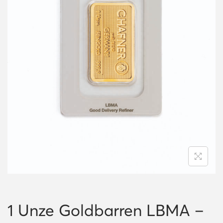
i
o
n
1 Unze Goldbarren LBMA –