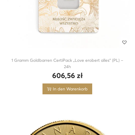
1 Gramm Goldbarren CertiPack „Love erobert alles“ (PL) –
24h
606,56
zł
In den Warenkorb