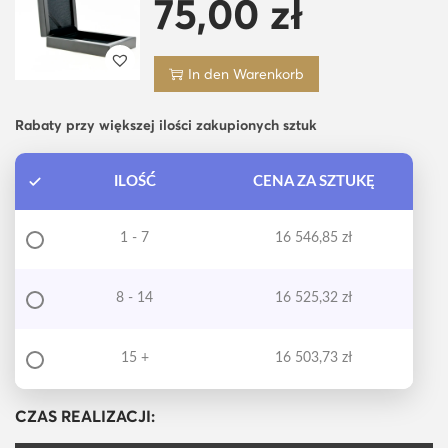
75,00
zł
In den Warenkorb
Rabaty przy większej ilości zakupionych sztuk
ILOŚĆ
CENA ZA SZTUKĘ
1 - 7
16 546,85
zł
8 - 14
16 525,32
zł
15 +
16 503,73
zł
CZAS REALIZACJI: