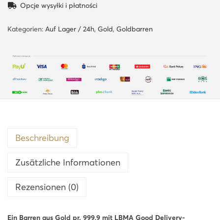
Opcje wysyłki i płatności
n
z
Kategorien:
Auf Lager / 24h
,
Gold
,
Goldbarren
e
G
o
l
d
b
a
r
Beschreibung
r
Zusätzliche Informationen
e
n
Rezensionen (0)
L
B
Ein Barren aus Gold pr. 999,9 mit LBMA Good Delivery-
M