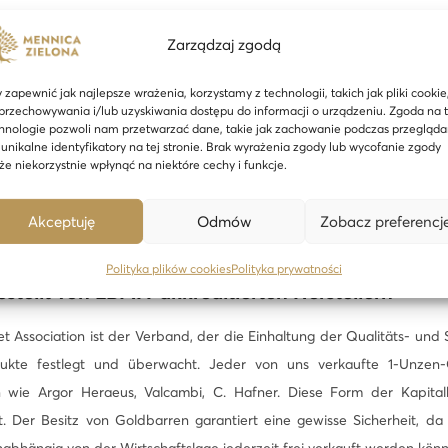
L
B
arren 999,9 von Valcambi
Zarządzaj zgodą
M
 elegantem Etui ist ideal für Anleger und eignet sich auch gut als Ges
A
 zapewnić jak najlepsze wrażenia, korzystamy z technologii, takich jak pliki cookie
ufe oder Jubiläum. Es ist verkaufsfertig, original verpackt in Cert
przechowywania i/lub uzyskiwania dostępu do informacji o urządzeniu. Zgoda na 
M
hnologie pozwoli nam przetwarzać dane, takie jak zachowanie podczas przegląda
tifikat geliefert. Der vorgestellte 1-Unzen-Goldbarren von 999,
e
 unikalne identyfikatory na tej stronie. Brak wyrażenia zgody lub wycofanie zgody
Namen des Herstellers. Seine dezenten Maße sowie die filigrane Ob
e niekorzystnie wpłynąć na niektóre cechy i funkcje.
n
. Goldbarren sind der beste Inflationsschutz für Ersparnisse – ein B
g
wird, kann in ein paar Jahren zu einem viel höheren Preis verkauft 
Akceptuję
Odmów
Zobacz preferencj
e
t ohne finanzielle Abzüge weiterverkaufen, also sorgen Sie jetzt für I
Polityka plików cookies
Polityka prywatności
stellt von LBMA-akkreditierten Herstellern
t Association ist der Verband, der die Einhaltung der Qualitäts- und
ukte festlegt und überwacht. Jeder von uns verkaufte 1-Unzen
 wie Argor Heraeus, Valcambi, C. Hafner. Diese Form der Kapitalb
. Der Besitz von Goldbarren garantiert eine gewisse Sicherheit, da
bhängig von der Wirtschaftslage jederzeit frei verkauft werden könn