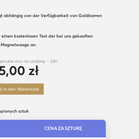
gt abhängig von der Verfügbarkeit von Goldbarren
 einen kostenlosen Test der bei uns gekauften
d Magnetwaage an.
ganckie etui na sztabkę – 24h
5,00
zł
In den Warenkorb
upionych sztuk
CENA ZA SZTUKĘ