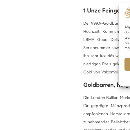
1 Unze Feingoldb
Der 999,9-Goldbarren mit
Aby
Hochzeit, Kommunion, Ta
do 
tec
LBMA Good Delivery Zer
lub
Seriennummer sowie den 
moż
ihn sehr luxuriös wirken
niedrigen Preis gekauft 
Gold von Valcambi weltwei
Goldbarren, herge
Die London Bullion Marke
für geprägte Münzprod
empfohlenen Herstellern
zunehmender Beliebtheit
geschätzt werden und una