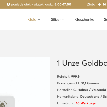
poniedziałek - piątek: godz.
8:00-17:00
Złoto
16
Gold
Silber
Geschenke
S
1 Unze Goldb
Reinheit:
999,9
Barrengewicht:
31,1 Gramm
Hersteller:
C. Hafner / Valcambi 
Herkunftsland:
Deutschland / S
Umsetzung:
10 Werktage