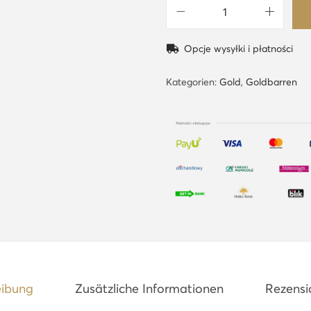
1
U
Opcje wysyłki i płatności
n
z
Kategorien:
Gold
,
Goldbarren
e
G
o
l
d
b
a
r
r
e
eibung
Zusätzliche Informationen
Rezensi
n