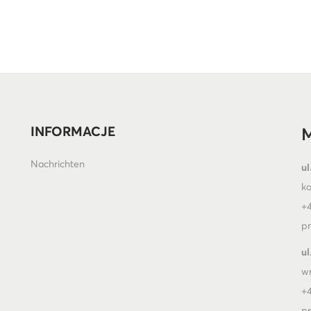
INFORMACJE
M
Nachrichten
ul
k
+4
pn
ul
w
+4
pn