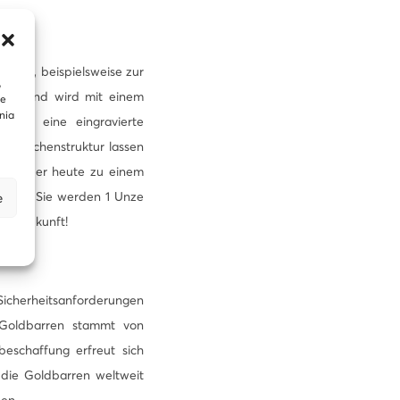
chenk, beispielsweise zur
,
ipack und wird mit einem
te
nia
9 hat eine eingravierte
erflächenstruktur lassen
arren, der heute zu einem
werden. Sie werden 1 Unze
e
hre Zukunft!
 Sicherheitsanforderungen
-Goldbarren stammt von
eschaffung erfreut sich
 die Goldbarren weltweit
en.