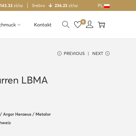
 143.32
zł/oz
Srebro
236.23
zł/oz
PL
0
chmuck
Kontakt
PREVIOUS
NEXT
arren LBMA
/ Argor Heraeus / Metalor
chweiz