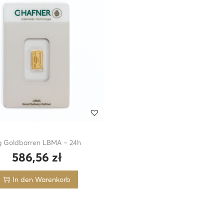
 g Goldbarren LBMA – 24h
586,56
zł
In den Warenkorb