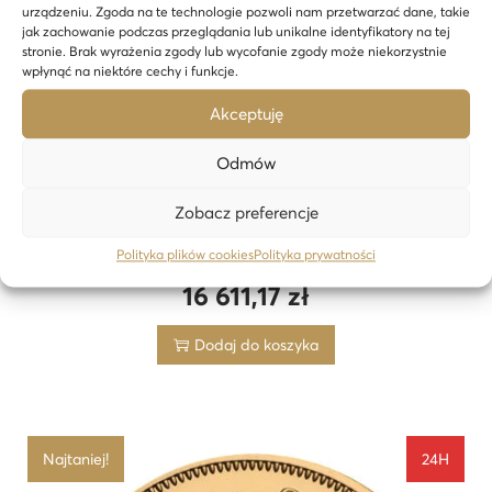
urządzeniu. Zgoda na te technologie pozwoli nam przetwarzać dane, takie
jak zachowanie podczas przeglądania lub unikalne identyfikatory na tej
stronie. Brak wyrażenia zgody lub wycofanie zgody może niekorzystnie
wpłynąć na niektóre cechy i funkcje.
Akceptuję
Odmów
Zobacz preferencje
Kanadyjski Liść Klonu 1 oz złota The Royal Canadian Mint –
Polityka plików cookies
Polityka prywatności
24h
16 611,17
zł
Dodaj do koszyka
Najtaniej!
24H