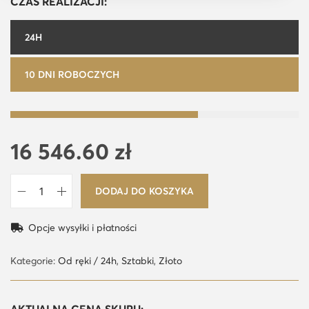
CZAS REALIZACJI:
24H
10 DNI ROBOCZYCH
16 546.60
zł
DODAJ DO KOSZYKA
i
l
Opcje wysyłki i płatności
o
ś
Kategorie:
Od ręki / 24h
,
Sztabki
,
Złoto
ć
1