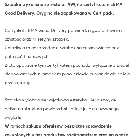
M
Sztabka wykonana ze złota pr. 999,9 z certyfikatem LBMA
A
Good Delivery. Oryginalnie zapakowana w Certipack.
-
2
Certyfikat LBMA Good Delivery potwierdza gwarantowana
4
czystość oraz nr seryjny sztabek.
h
Umożliwia to odsprzedanie sztabek na całym świecie bez
potrąceń finansowych.
Złoto opatrzone tym certyfikatem pochodzi wyłącznie z źródeł
niepowiązanych z łamaniem praw człowieka oraz działalnością
przestępczą.
Sztabka wyróżnia się wyjątkową estetyką . Jej niezwykle
delikatna struktura powierzchni nadaje jej ekskluzywnego
wyglądu.
W ramach zakupu oferujemy bezpłatne sprawdzenie
zakupionych u nas produktów spektrometrem oraz na wadze