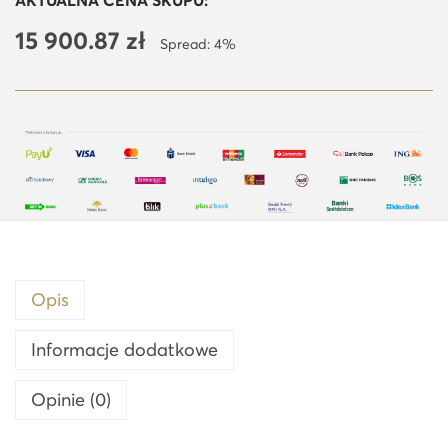
AKTUALNA CENA SKUPU:
o
15 900.87
zł
z
Spread: 4%
z
ł
o
t
a
s
z
t
a
Opis
b
k
Informacje dodatkowe
a
Opinie (0)
L
B