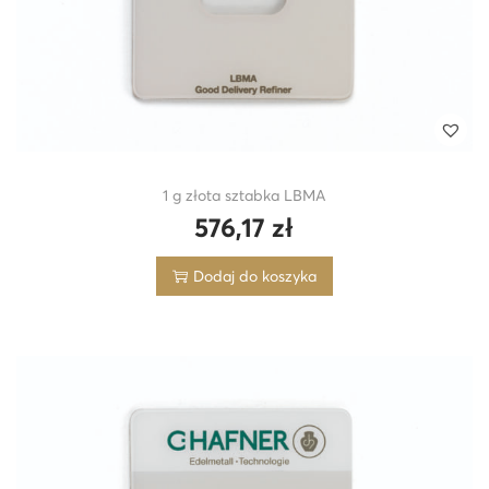
1 g złota sztabka LBMA
576,17
zł
Dodaj do koszyka