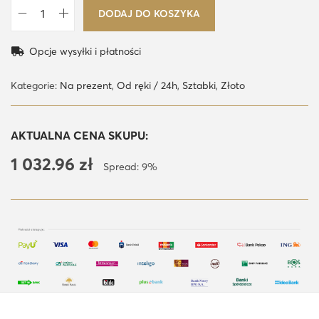
DODAJ DO KOSZYKA
i
l
Opcje wysyłki i płatności
o
ś
Kategorie:
Na prezent
,
Od ręki / 24h
,
Sztabki
,
Złoto
ć
2
AKTUALNA CENA SKUPU:
g
1 032.96
zł
z
Spread: 9%
ł
o
t
a
s
z
t