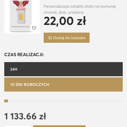
Personalizacja sztabki złota na komunię,
chrzest, ślub, urodziny
22,00
zł
Dodaj do koszyka
CZAS REALIZACJI:
24H
10 DNI ROBOCZYCH
1 133.66
zł