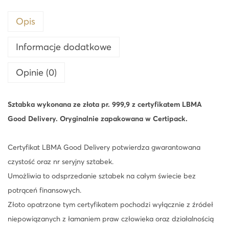
a
b
Opis
k
a
Informacje dodatkowe
L
Opinie (0)
B
M
A
Sztabka wykonana ze złota pr. 999,9 z certyfikatem LBMA
-
Good Delivery. Oryginalnie zapakowana w Certipack.
2
4
Certyfikat LBMA Good Delivery potwierdza gwarantowana
h
czystość oraz nr seryjny sztabek.
Umożliwia to odsprzedanie sztabek na całym świecie bez
potrąceń finansowych.
Złoto opatrzone tym certyfikatem pochodzi wyłącznie z źródeł
niepowiązanych z łamaniem praw człowieka oraz działalnością