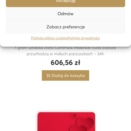
Akceptuję
Odmów
Zobacz preferencje
Polityka plików cookies
Polityka prywatności
1 gram sztabka złota CertiPack Maleńkie cuda zawsze
przychodzą w małych paczuszkach – 24h
606,56
zł
Dodaj do koszyka