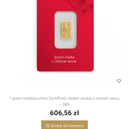
1 gram sztabka złota CertiPack Jesteś osobą o złotym sercu
– 24h
606,56
zł
Dodaj do koszyka