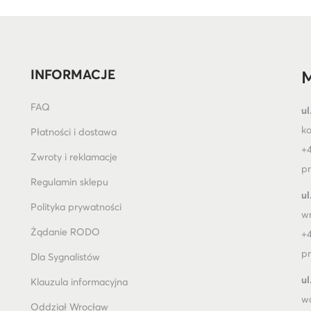
INFORMACJE
M
FAQ
ul
k
Płatności i dostawa
+4
Zwroty i reklamacje
pn
Regulamin sklepu
ul
Polityka prywatności
w
Żądanie RODO
+4
pn
Dla Sygnalistów
ul
Klauzula informacyjna
w
Oddział Wrocław