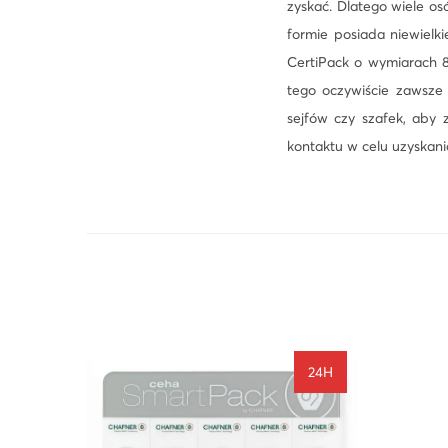
zyskać. Dlatego wiele os
formie posiada niewielk
CertiPack o wymiarach 
tego oczywiście zawsze
sejfów czy szafek, aby 
kontaktu w celu uzyskan
24H