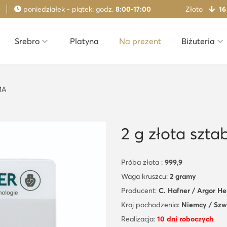
poniedziałek - piątek: godz.
8:00-17:00
Złoto
16
Srebro
Platyna
Na prezent
Biżuteria
MA
2 g złota szt
Próba złota :
999,9
Waga kruszcu:
2 gramy
Producent:
C. Hafner / Argor H
Kraj pochodzenia:
Niemcy / Szw
Realizacja:
10 dni roboczych