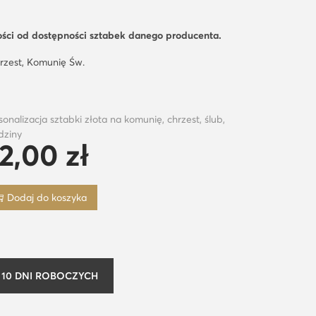
ości od dostępności sztabek danego producenta.
hrzest, Komunię Św.
sonalizacja sztabki złota na komunię, chrzest, ślub,
dziny
2,00
zł
Dodaj do koszyka
10 DNI ROBOCZYCH