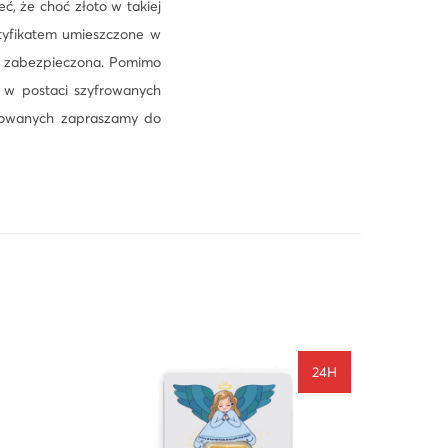
ć, że choć złoto w takiej
rtyfikatem umieszczone w
o zabezpieczona. Pomimo
 w postaci szyfrowanych
esowanych zapraszamy do
24H