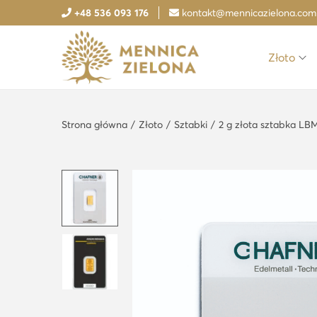
+48 536 093 176
kontakt@mennicazielona.com
Złoto
S
S
k
k
i
i
Strona główna
/
Złoto
/
Sztabki
/
2 g złota sztabka LB
p
p
t
t
o
o
n
c
a
o
v
n
i
t
g
e
a
n
t
t