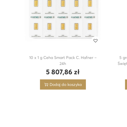
10 x 1 g Ceha Smart Pack C. Hafner –
5 g
24h
Świę
5 807,86
zł
Dodaj do koszyka