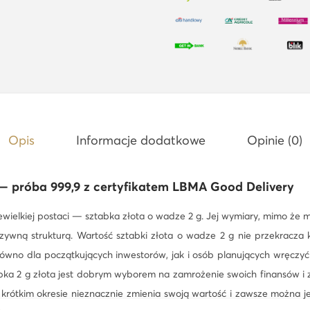
s
z
t
a
b
k
a
Opis
Informacje dodatkowe
Opinie (0)
L
B
M
 — próba 999,9 z certyfikatem LBMA Good Delivery
A
iewielkiej postaci — sztabka złota o wadze 2 g. Jej wymiary, mimo że 
ywną strukturą. Wartość sztabki złota o wadze 2 g nie przekracza k
ówno dla początkujących inwestorów, jak i osób planujących wręczyć
bka 2 g złota jest dobrym wyborem na zamrożenie swoich finansów i 
 krótkim okresie nieznacznie zmienia swoją wartość i zawsze można j