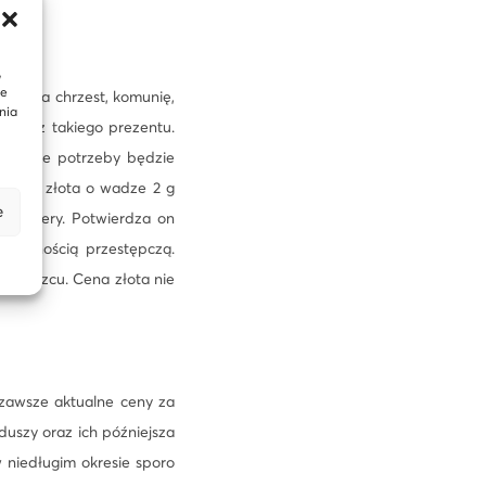
,
te
zje: na chrzest, komunię,
nia
się z takiego prezentu.
w razie potrzeby będzie
ztabka złota o wadze 2 g
e
Delivery. Potwierdza on
iałalnością przestępczą.
o kruszcu. Cena złota nie
 zawsze aktualne ceny za
duszy oraz ich późniejsza
 niedługim okresie sporo