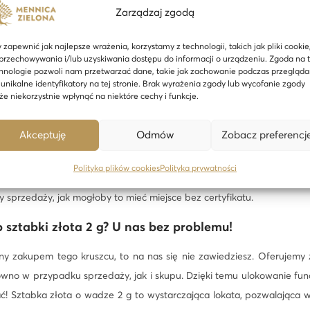
Zarządzaj zgodą
jako prezent, czyli 2 g na przyszłość!
 zapewnić jak najlepsze wrażenia, korzystamy z technologii, takich jak pliki cookie
przechowywania i/lub uzyskiwania dostępu do informacji o urządzeniu. Zgoda na 
sztuje sztabka złota o wadze 2 g, można wręczyć ją na wyjątkowe oka
hnologie pozwoli nam przetwarzać dane, takie jak zachowanie podczas przegląda
czy inne ważne wydarzenie. Obdarowana osoba z pewnością ucieszy 
 unikalne identyfikatory na tej stronie. Brak wyrażenia zgody lub wycofanie zgody
e niekorzystnie wpłynąć na niektóre cechy i funkcje.
ezentowana sztabka 2 g, może stanowić niezapomnianą pamiątkę, a 
wet na nim sporo zyskać. Warto wiedzieć, że oferowana przez nas s
Akceptuję
Odmów
Zobacz preferencj
 każdy skup na całym świecie — to zasługa certyfikatu LBMA Good 
 seryny sztabki, a także gwarantuje brak powiązania produktu z dz
Polityka plików cookies
Polityka prywatności
że zostać sprzedane dokładnie za tyle, ile faktycznie kosztuje 2 g teg
y sprzedaży, jak mogłoby to mieć miejsce bez certyfikatu.
 sztabki złota 2 g? U nas bez problemu!
wany zakupem tego kruszcu, to na nas się nie zawiedziesz. Oferujemy
ówno w przypadku sprzedaży, jak i skupu. Dzięki temu ulokowanie fun
ć! Sztabka złota o wadze 2 g to wystarczająca lokata, pozwalająca w