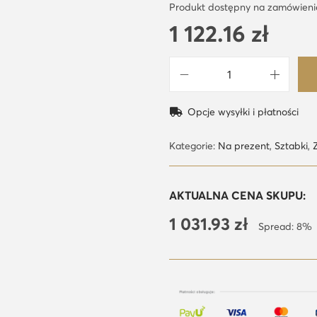
Produkt dostępny na zamówieni
1 122.16
zł
i
l
Opcje wysyłki i płatności
o
ś
Kategorie:
Na prezent
,
Sztabki
,
ć
2
AKTUALNA CENA SKUPU:
g
1 031.93
zł
z
Spread: 8%
ł
o
t
a