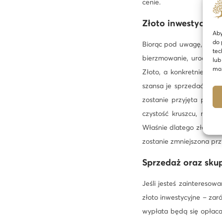
cenie.
Złoto inwestycyjne 
Aby
do 
Biorąc pod uwagę, ile ko
tec
bierzmowanie, urodziny 
lub
moż
Złoto, a konkretnie pr
szansa je sprzedać i na
zostanie przyjęta przez
czystość kruszcu, numer
Właśnie dlatego złoto mo
zostanie zmniejszona prz
Sprzedaż oraz skup
Jeśli jesteś zaintereso
złoto inwestycyjne – zar
wypłata będą się opłaca