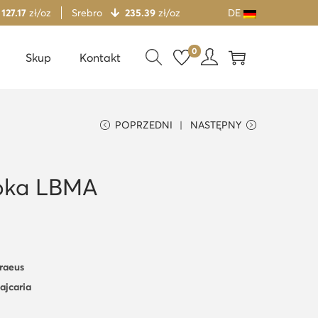
 127.17
zł/oz
Srebro
235.39
zł/oz
DE
0
Skup
Kontakt
POPRZEDNI
NASTĘPNY
abka LBMA
eraeus
ajcaria