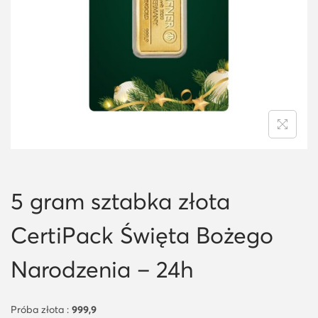
i
o
n
5 gram sztabka złota
CertiPack Święta Bożego
Narodzenia – 24h
Próba złota :
999,9