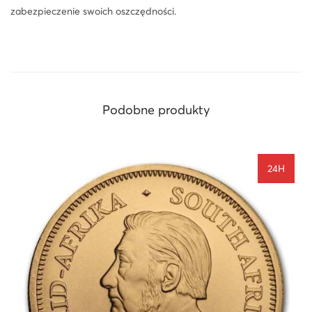
9
zabezpieczenie swoich oszczędności.
,
9
-
2
4
Podobne produkty
h
24H