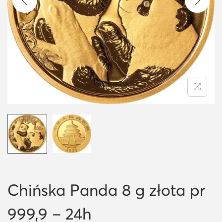
i
o
n
Chińska Panda 8 g złota pr
999,9 – 24h