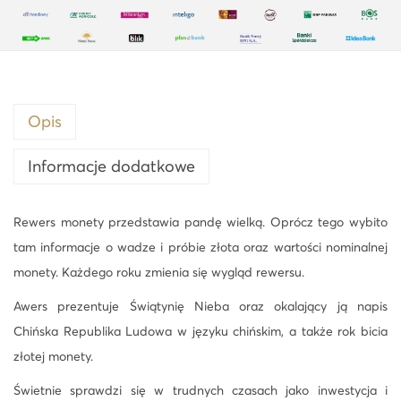
P
a
n
d
a
Opis
8
g
Informacje dodatkowe
z
ł
Rewers monety przedstawia pandę wielką. Oprócz tego wybito
o
tam informacje o wadze i próbie złota oraz wartości nominalnej
t
monety. Każdego roku zmienia się wygląd rewersu.
a
Awers prezentuje Świątynię Nieba oraz okalający ją napis
p
Chińska Republika Ludowa w języku chińskim, a także rok bicia
r
złotej monety.
9
9
Świetnie sprawdzi się w trudnych czasach jako inwestycja i