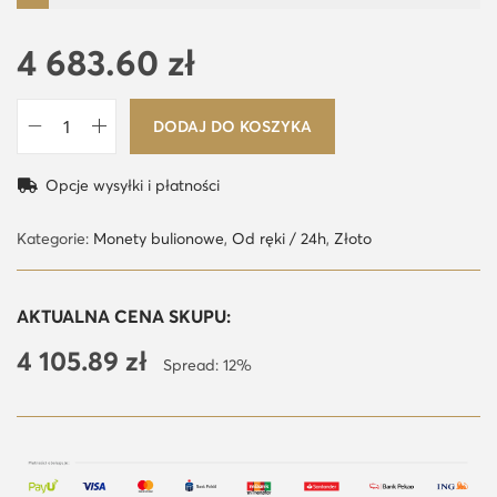
4 683.60
zł
DODAJ DO KOSZYKA
i
l
Opcje wysyłki i płatności
o
ś
Kategorie:
Monety bulionowe
,
Od ręki / 24h
,
Złoto
ć
C
AKTUALNA CENA SKUPU:
h
4 105.89
zł
i
Spread: 12%
ń
s
k
a