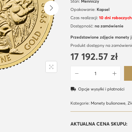
Stan:
Menniczy
Opakowanie:
Kapsel
Czas realizacji:
10 dni roboczych
Dostępność:
na zamówienie
Przedstawione zdjęcie monety 
Produkt dostępny na zamówieni
17 192.57
zł
i
l
Opcje wysyłki i płatności
o
ś
Kategorie:
Monety bulionowe
,
Zł
ć
Z
AKTUALNA CENA SKUPU:
ł