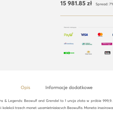
15 981.85
zł
o
Spread: 7
t
a
m
o
n
e
t
a
-
M
i
Opis
Informacje dodatkowe
t
y
ths & Legends: Beowulf and Grendel to 1 uncja złota w próbie 999,9
i
 kolekcji trzech monet upamiętniających Beowulfa. Moneta inspirowan
L