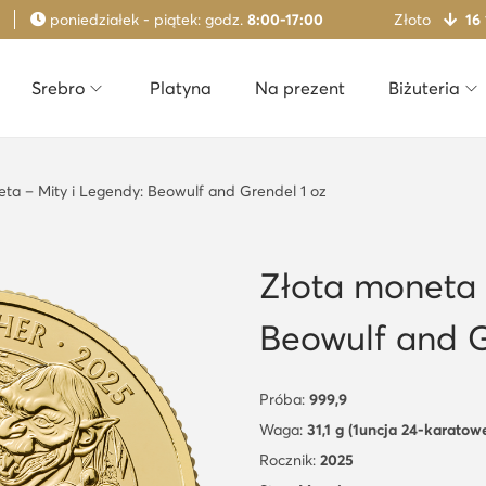
poniedziałek - piątek: godz.
8:00-17:00
Złoto
16
Srebro
Platyna
Na prezent
Biżuteria
ta – Mity i Legendy: Beowulf and Grendel 1 oz
Złota moneta 
Beowulf and G
Próba:
999,9
Waga:
31,1 g (1uncja 24-karatow
Rocznik:
2025