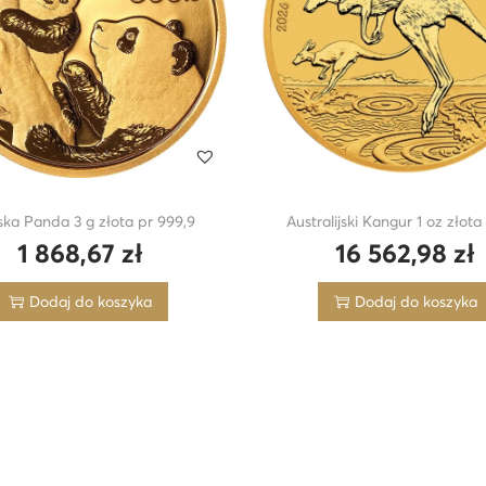
d
G
r
e
n
d
e
ska Panda 3 g złota pr 999,9
Australijski Kangur 1 oz złota
l
1 868,67
zł
16 562,98
zł
1
o
Dodaj do koszyka
Dodaj do koszyka
z