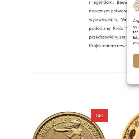
i legendami.
Beowulf
to
mrocznym potworem
Gr
wykrwawienie. Walor z
Aby
do 
podobiznę Króla Wielkie
tec
przedstawia wizerunek B
lub
moż
Projektantem rewersu by
24H