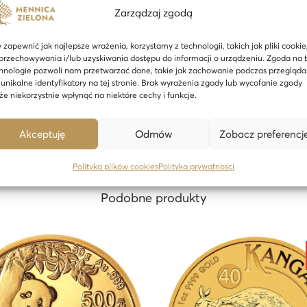
 staroangielski wojownik, który chronił poddanych króla Hrothgar
e
Zarządzaj zgodą
endelem.
Potwora charakteryzowało to, iż nie można było go pokonać
g
ostał wyprodukowany przez królewską mennicę The Royal Mint
e
 zapewnić jak najlepsze wrażenia, korzystamy z technologii, takich jak pliki cookie
przechowywania i/lub uzyskiwania dostępu do informacji o urządzeniu. Zgoda na 
j Brytanii Karola III oraz nominał, według projektu Martin’a Jenn
n
hnologie pozwoli nam przetwarzać dane, takie jak zachowanie podczas przegląda
eowulf`a walczącego z Grendelem. Na rewersie znajduje się informa
d
 unikalne identyfikatory na tej stronie. Brak wyrażenia zgody lub wycofanie zgody
e niekorzystnie wpłynąć na niektóre cechy i funkcje.
ł David Lawrence.
y
:
Akceptuję
Odmów
Zobacz preferencj
B
e
Polityka plików cookies
Polityka prywatności
o
Podobne produkty
w
u
l
f
a
n