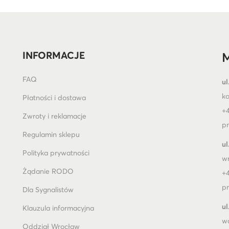
INFORMACJE
M
FAQ
ul
k
Płatności i dostawa
+4
Zwroty i reklamacje
pn
Regulamin sklepu
ul
Polityka prywatności
w
Żądanie RODO
+4
pn
Dla Sygnalistów
ul
Klauzula informacyjna
w
Oddział Wrocław