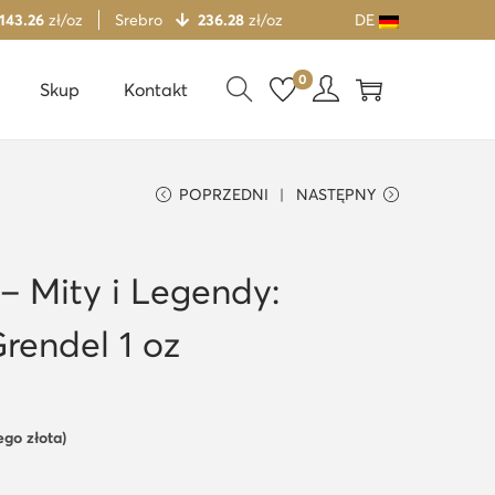
 143.26
zł/oz
Srebro
236.28
zł/oz
DE
0
Skup
Kontakt
POPRZEDNI
NASTĘPNY
– Mity i Legendy:
rendel 1 oz
ego złota)