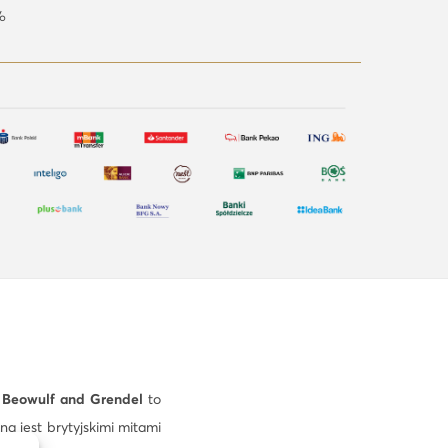
%
.
Beowulf and Grendel
to
a jest brytyjskimi mitami