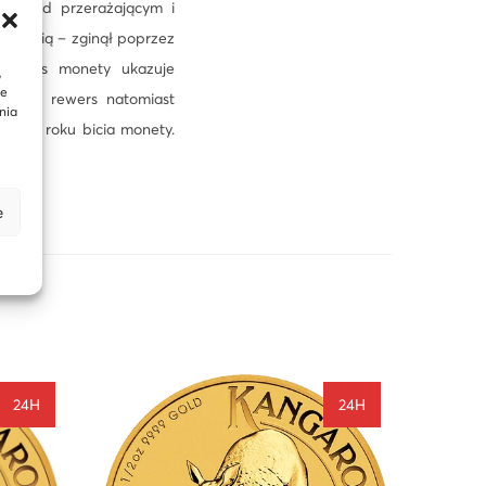
a przed przerażającym i
 bronią – zginął poprzez
. Awers monety ukazuje
,
te
ings’a, rewers natomiast
nia
cja o roku bicia monety.
e
24H
24H