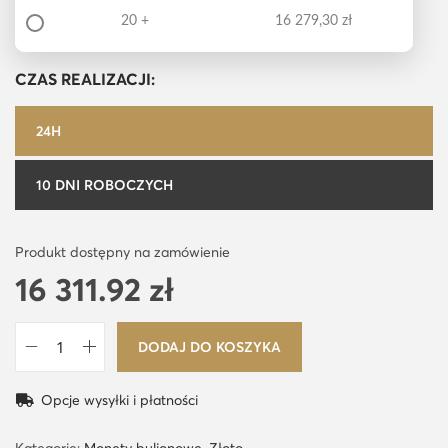
20 +
16 279,30
zł
CZAS REALIZACJI:
24H
10 DNI ROBOCZYCH
Produkt dostępny na zamówienie
16 311.92
zł
DODAJ DO KOSZYKA
i
l
Opcje wysyłki i płatności
o
ś
Kategorie:
Monety bulionowe
,
Złoto