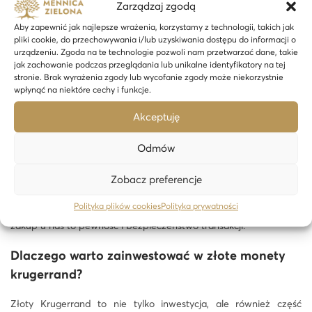
Zarządzaj zgodą
Różnorodność emisji:
Oprócz standardowej wersji Krugerranda,
Aby zapewnić jak najlepsze wrażenia, korzystamy z technologii, takich jak
istnieją także edycje proof, które są produkowane z większą
pliki cookie, do przechowywania i/lub uzyskiwania dostępu do informacji o
precyzją i w ograniczonych ilościach. Monety proof są często
urządzeniu. Zgoda na te technologie pozwoli nam przetwarzać dane, takie
jak zachowanie podczas przeglądania lub unikalne identyfikatory na tej
poszukiwane przez kolekcjonerów ze względu na ich wyższą
stronie. Brak wyrażenia zgody lub wycofanie zgody może niekorzystnie
jakość wykonania i unikalność.
wpłynąć na niektóre cechy i funkcje.
Jak kupić
złote monety krugerrand
?
Akceptuję
Kupno
złotych monet Krugerrand
to proces, który wymaga
Odmów
pewnej wiedzy i ostrożności, aby zapewnić autentyczność i
Zobacz preferencje
wartość inwestycji. W naszej mennicy zapewniamy wysoką jakość
obsługi oraz autentyczność produktów. Zapewniamy, że każdy
Polityka plików cookies
Polityka prywatności
zakup u nas to pewność i bezpieczeństwo transakcji.
Dlaczego warto zainwestować w
złote monety
krugerrand
?
Złoty Krugerrand to nie tylko inwestycja, ale również część