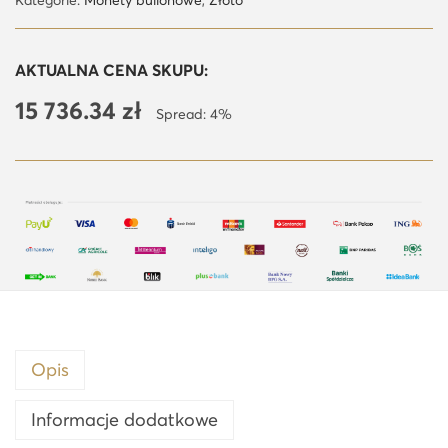
ć
Z
AKTUALNA CENA SKUPU:
ł
15 736.34
zł
o
Spread: 4%
t
y
K
r
u
g
e
r
r
Opis
a
n
Informacje dodatkowe
d