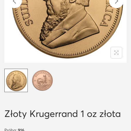
i
o
n
Złoty Krugerrand 1 oz złota
Próba:
916