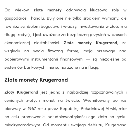
1
Od wieków
złote monety
odgrywają kluczową rolę w
o
gospodarce i handlu. Były one nie tylko środkiem wymiany, ale
z
również symbolem bogactwa i władzy. Inwestowanie w złoto ma
z
długą tradycję i jest uważane za bezpieczną przystań w czasach
ł
ekonomicznej niestabilności.
Złote monety Krugerrand
, ze
o
względu na swoją fizyczną formę, mają przewagę nad
t
papierowymi instrumentami finansowymi — są niezależne od
a
systemów bankowych i nie są narażone na inflację.
Złote monety Krugerrand
Złoty Krugerrand
jest jedną z najbardziej rozpoznawalnych i
cenionych złotych monet na świecie. Wyemitowany po raz
pierwszy w 1967 roku przez Republikę Południowej Afryki, miał
na celu promowanie południowoafrykańskiego złota na rynku
międzynarodowym. Od momentu swojego debiutu, Krugerrand