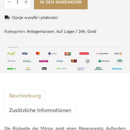
IN DEN WARENKORB
C
h
Opcje wysyłki i płatności
i
n
Kategorien:
Anlagemünzen
,
Auf Lager / 24h
,
Gold
a
P
a
n
d
a
–
8
Beschreibung
g
Zusätzliche Informationen
G
o
l
Die Rückseite der Münze zeigt einen Riesenpanda. Außerdem