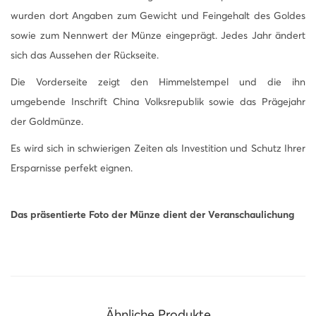
d
wurden dort Angaben zum Gewicht und Feingehalt des Goldes
m
sowie zum Nennwert der Münze eingeprägt. Jedes Jahr ändert
ü
sich das Aussehen der Rückseite.
n
Die Vorderseite zeigt den Himmelstempel und die ihn
z
umgebende Inschrift China Volksrepublik sowie das Prägejahr
e
der Goldmünze.
-
Es wird sich in schwierigen Zeiten als Investition und Schutz Ihrer
2
Ersparnisse perfekt eignen.
4
h
M
Das präsentierte Foto der Münze dient der Veranschaulichung
e
n
g
e
Ähnliche Produkte