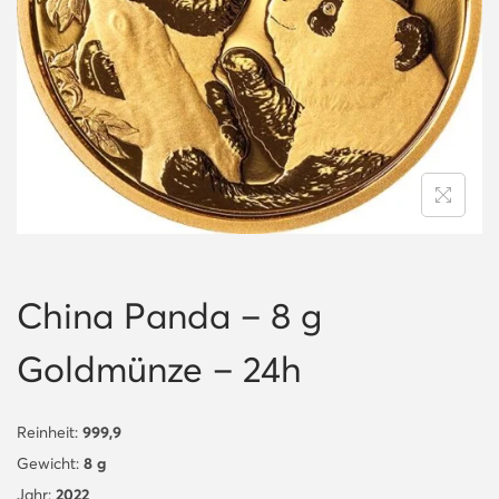
i
o
n
China Panda – 8 g
Goldmünze – 24h
Reinheit:
999,9
Gewicht:
8 g
Jahr:
2022