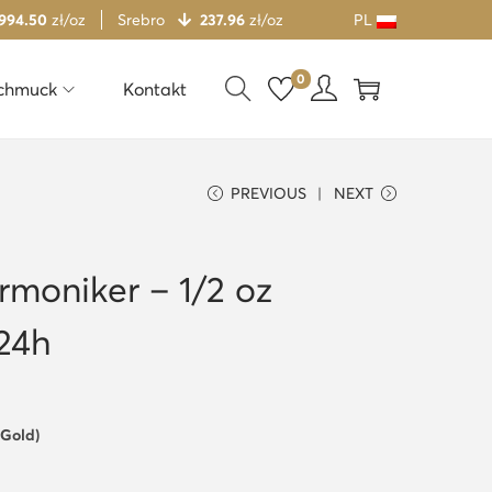
 994.50
zł/oz
Srebro
237.96
zł/oz
PL
0
chmuck
Kontakt
PREVIOUS
NEXT
rmoniker – 1/2 oz
24h
 Gold)