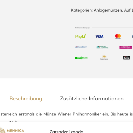
e
n
Kategorien:
Anlagemünzen
,
Auf 
e
r
P
h
i
l
h
a
r
m
Beschreibung
Zusätzliche Informationen
o
n
terreich erstmals die Münze Wiener Philharmoniker ein. Bis heute i
i
 der Welt.
k
Zarządzaj zgodą