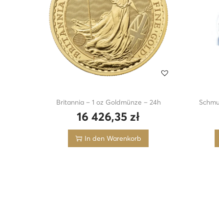
Britannia – 1 oz Goldmünze – 24h
Schmu
16 426,35
zł
In den Warenkorb