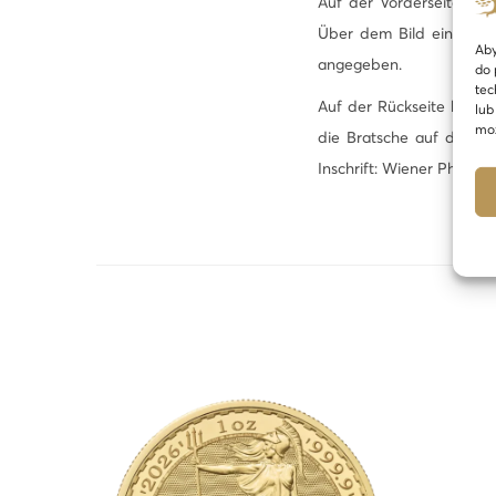
Auf der Vorderseite der
Über dem Bild eine Insc
Aby
angegeben.
do 
tec
Auf der Rückseite befin
lub
moż
die Bratsche auf der Ob
Inschrift: Wiener Philhar