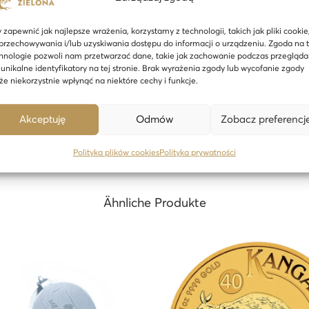
e
 Münze sehen wir die Orgel im größten Konzertsaal des Musikverei
r
hrift: Republik Österreich. Unter dem Bild sind Muster, Gewicht, 
 zapewnić jak najlepsze wrażenia, korzystamy z technologii, takich jak pliki cookie
-
przechowywania i/lub uzyskiwania dostępu do informacji o urządzeniu. Zgoda na 
hnologie pozwoli nam przetwarzać dane, takie jak zachowanie podczas przegląda
1
den sich symmetrisch angeordnete Instrumente – das Cello auf beide
 unikalne identyfikatory na tej stronie. Brak wyrażenia zgody lub wycofanie zgody
/
e niekorzystnie wpłynąć na niektóre cechy i funkcje.
erseite – das Waldhorn, das Fagott und die Harfe. Oben auf der M
2
moniker.
o
Akceptuję
Odmów
Zobacz preferencj
z
Polityka plików cookies
Polityka prywatności
G
o
l
Ähnliche Produkte
d
m
ü
n
z