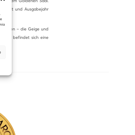
ns – dem Goldenen Saal.
Nennwert und Ausgabejahr
,
te
nia
n Seiten – die Geige und
ünze befindet sich eine
e