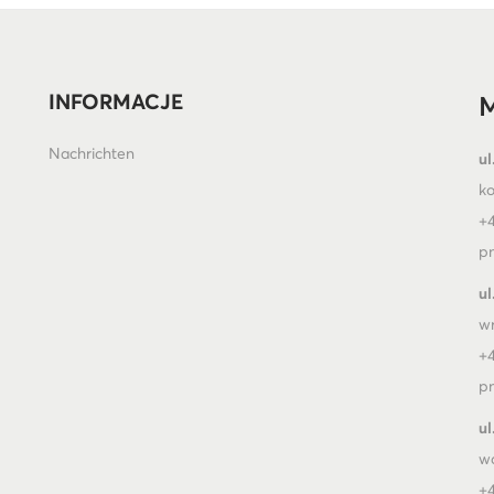
INFORMACJE
M
Nachrichten
ul
k
+4
pn
ul
w
+4
pn
ul
w
+4