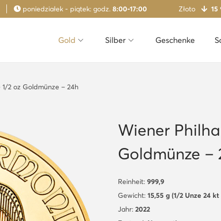
poniedziałek - piątek: godz.
8:00-17:00
Złoto
15
Gold
Silber
Geschenke
S
– 1/2 oz Goldmünze – 24h
Wiener Philha
Goldmünze – 
Reinheit:
999,9
Gewicht:
15,55 g (1/2 Unze 24 kt
Jahr:
2022