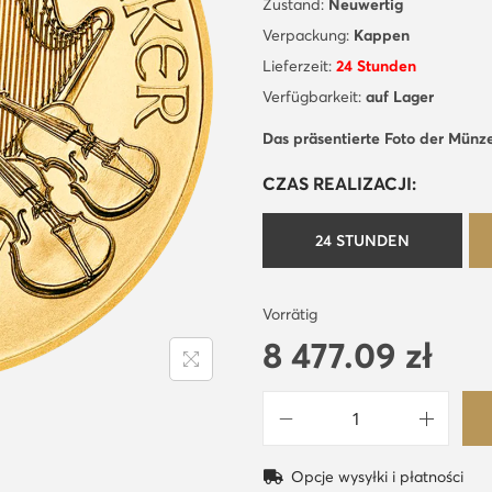
Zustand:
Neuwertig
Verpackung:
Kappen
Lieferzeit:
24 Stunden
Verfügbarkeit:
auf Lager
Das präsentierte Foto der Münz
CZAS REALIZACJI:
24 STUNDEN
Vorrätig
8 477.09
zł
W
i
Opcje wysyłki i płatności