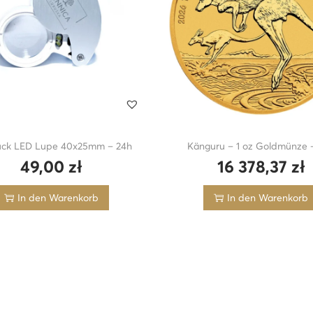
e
–
2
4
h
M
e
n
ck LED Lupe 40x25mm – 24h
Känguru – 1 oz Goldmünze 
g
49,00
zł
16 378,37
zł
e
In den Warenkorb
In den Warenkorb