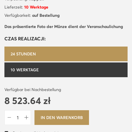
Lieferzeit:
10 Werktage
Verfügbarkeit:
auf Bestellung
Das präsentierte Foto der Münze dient der Veranschaulichung
CZAS REALIZACJI:
24 STUNDEN
10 WERKTAGE
Verfügbar bei Nachbestellung
8 523.64
zł
IN DEN WARENKORB
W
i