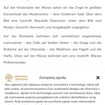
e
Auf der Vorderseite der Münze sehen wir die Orgel im größten
r
Konzertsaal des Musikvereins – dem Goldenen Saal. Über dem
-
Bild eine Inschrift: Republik Österreich. Unter dem Bild sind
1
Muster, Gewicht, Nennwert und Ausgabejahr angegeben.
/
Auf der Rückseite befinden sich symmetrisch angeordnete
2
Instrumente – das Cello auf beiden Seiten – die Geige und die
o
Bratsche auf der Oberseite – das Waldhorn, das Fagott und die
z
Harfe. Oben auf der Münze befindet sich eine Inschrift: Wiener
G
Philharmoniker.
o
l
d
Zarządzaj zgodą
m
Aby zapewnić jak najlepsze wrażenia, korzystamy z technologii, takich jak
pliki cookie, do przechowywania i/lub uzyskiwania dostępu do informacji o
ü
urządzeniu. Zgoda na te technologie pozwoli nam przetwarzać dane, takie
Ähnliche Produkte
n
jak zachowanie podczas przeglądania lub unikalne identyfikatory na tej
stronie. Brak wyrażenia zgody lub wycofanie zgody może niekorzystnie
z