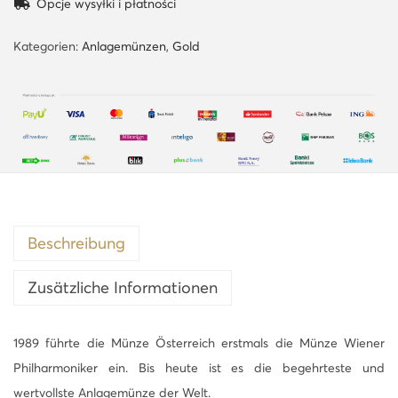
Opcje wysyłki i płatności
e
n
Kategorien:
Anlagemünzen
,
Gold
e
r
P
h
i
l
h
a
Beschreibung
r
Zusätzliche Informationen
m
o
n
1989 führte die Münze Österreich erstmals die Münze Wiener
i
Philharmoniker ein. Bis heute ist es die begehrteste und
k
wertvollste Anlagemünze der Welt.