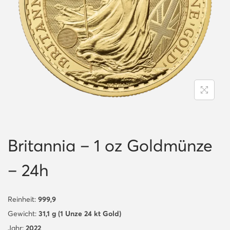
i
o
n
Britannia – 1 oz Goldmünze
– 24h
Reinheit:
999,9
Gewicht:
31,1 g (1 Unze 24 kt Gold)
Jahr:
2022