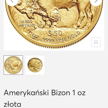
i
o
n
Amerykański Bizon 1 oz
złota