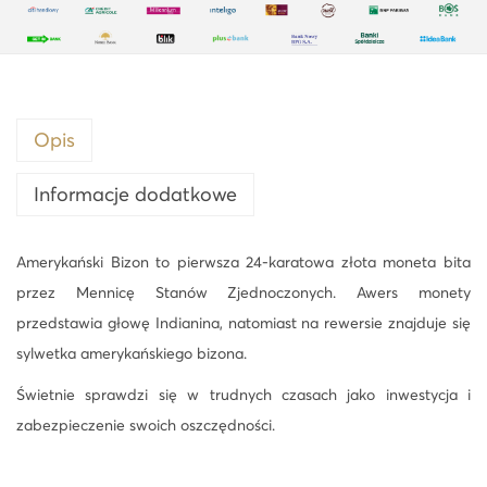
ń
s
k
i
B
Opis
i
z
Informacje dodatkowe
o
n
Amerykański Bizon to pierwsza 24-karatowa złota moneta bita
1
przez Mennicę Stanów Zjednoczonych. Awers monety
o
przedstawia głowę Indianina, natomiast na rewersie znajduje się
z
sylwetka amerykańskiego bizona.
z
Świetnie sprawdzi się w trudnych czasach jako inwestycja i
ł
zabezpieczenie swoich oszczędności.
o
t