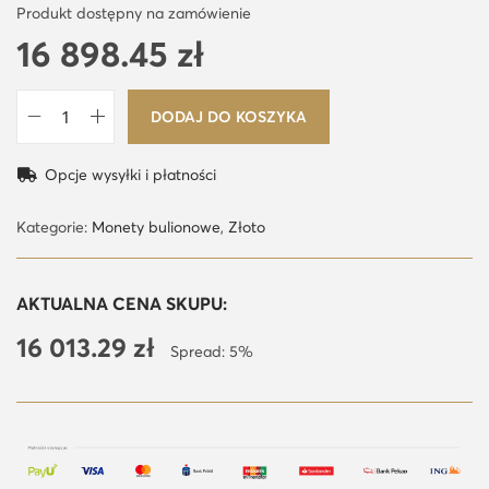
Produkt dostępny na zamówienie
16 898.45
zł
DODAJ DO KOSZYKA
i
l
Opcje wysyłki i płatności
o
ś
Kategorie:
Monety bulionowe
,
Złoto
ć
A
AKTUALNA CENA SKUPU:
m
16 013.29
zł
e
Spread: 5%
r
y
k
a