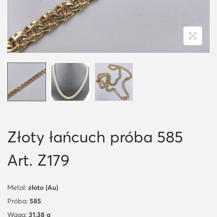
i
o
n
Złoty łańcuch próba 585
Art. Z179
Metal:
złoto (Au)
Próba:
585
Waga:
31,38 g