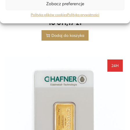
Zobacz preferencje
Kanadyjski Liść Klonu 1 oz złota The Royal Canadian Mint –
24h
Polityka plików cookies
Polityka prywatności
16 611,17
zł
Dodaj do koszyka
24H