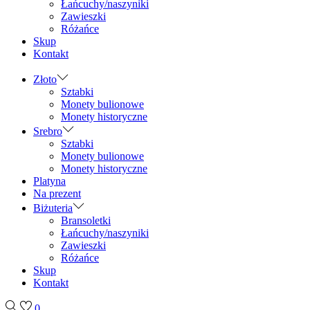
Łańcuchy/naszyniki
Zawieszki
Różańce
Skup
Kontakt
Złoto
Sztabki
Monety bulionowe
Monety historyczne
Srebro
Sztabki
Monety bulionowe
Monety historyczne
Platyna
Na prezent
Biżuteria
Bransoletki
Łańcuchy/naszyniki
Zawieszki
Różańce
Skup
Kontakt
0