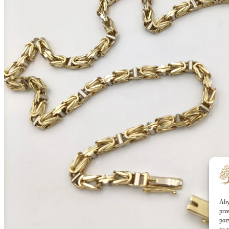
Aby 
prz
poz