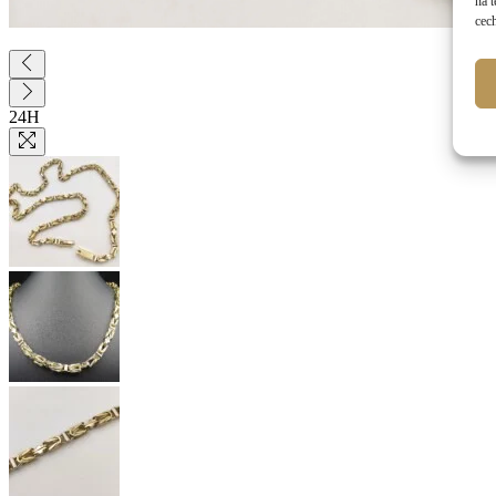
na 
cech
24H