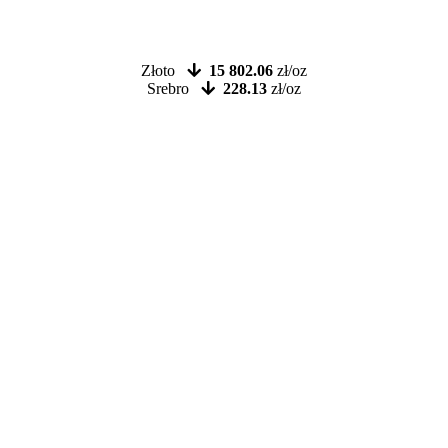
Złoto
15 802.06
zł/oz
Srebro
228.13
zł/oz