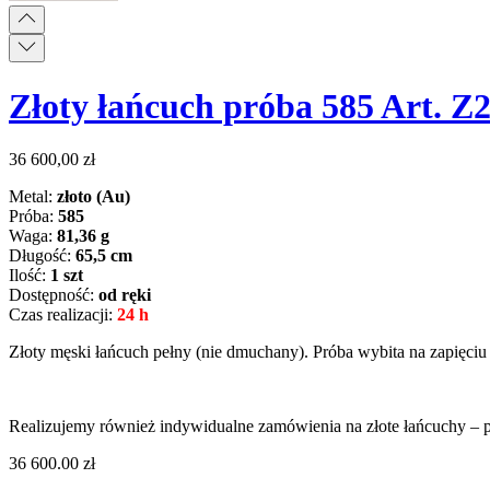
Złoty łańcuch próba 585 Art. Z
36 600,00
zł
Metal:
złoto (Au)
Próba:
585
Waga:
81,36 g
Długość:
65,5 cm
Ilość:
1 szt
Dostępność:
od ręki
Czas realizacji:
24 h
Złoty męski łańcuch pełny (nie dmuchany). Próba wybita na zapięciu
Realizujemy również indywidualne zamówienia na złote łańcuchy – p
36 600.00
zł