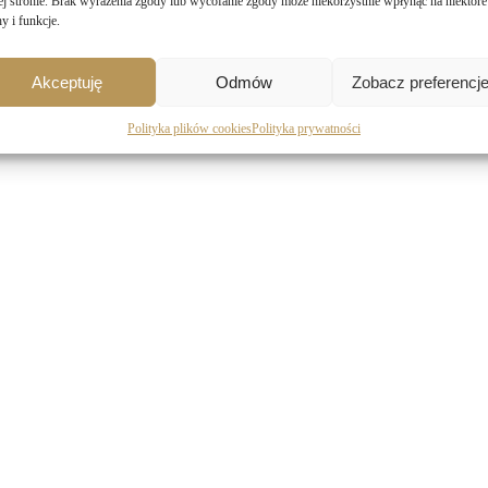
tej stronie. Brak wyrażenia zgody lub wycofanie zgody może niekorzystnie wpłynąć na niektóre
y i funkcje.
Akceptuję
Odmów
Zobacz preferencj
Polityka plików cookies
Polityka prywatności