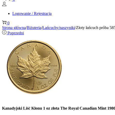
Logowanie / Rejestracja
0
Strona główna
/
Biżuteria
/
Łańcuchy/naszyniki
/
Złoty łańcuch próba 58
Poprzedni
Kanadyjski Liść Klonu 1 oz złota The Royal Canadian Mint 198