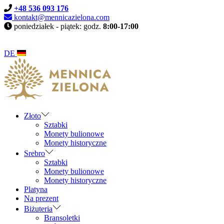
+48 536 093 176
kontakt@mennicazielona.com
poniedziałek - piątek: godz.
8:00-17:00
DE
Skip
Skip
to
to
navigation
content
Złoto
Sztabki
Monety bulionowe
Monety historyczne
Srebro
Sztabki
Monety bulionowe
Monety historyczne
Platyna
Na prezent
Biżuteria
Bransoletki