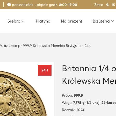
poniedziałek - piątek: godz.
8:00-17:00
Złoto
15
Srebro
Platyna
Na prezent
Biżuteria
1/4 oz złota pr 999,9 Królewska Mennica Brytyjska – 24h
Britannia 1/4 
24H
Królewska Men
Próba:
999,9
Waga:
7,775 g (1/4 uncji 24-kara
Rocznik:
2024