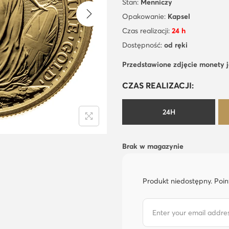
Stan:
Menniczy
Opakowanie:
Kapsel
Czas realizacji:
24 h
Dostępność:
od ręki
Przedstawione zdjęcie monety 
CZAS REALIZACJI:
24H
Brak w magazynie
Produkt niedostępny. Poin