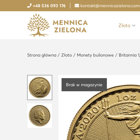
+48 536 093 176
kontakt@mennicazielona.com
Złoto
S
S
k
k
i
i
Strona główna
/
Złoto
/
Monety bulionowe
/
Britannia 
p
p
t
t
o
o
n
c
Brak w magazynie
a
o
v
n
i
t
g
e
a
n
t
t