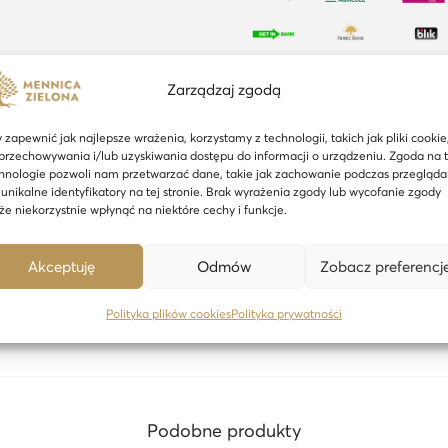
Zarządzaj zgodą
 zapewnić jak najlepsze wrażenia, korzystamy z technologii, takich jak pliki cookie
przechowywania i/lub uzyskiwania dostępu do informacji o urządzeniu. Zgoda na 
Opis
Informacje dodatkowe
hnologie pozwoli nam przetwarzać dane, takie jak zachowanie podczas przegląda
 unikalne identyfikatory na tej stronie. Brak wyrażenia zgody lub wycofanie zgody
e niekorzystnie wpłynąć na niektóre cechy i funkcje.
a nowy skomplikowany wizerunek królowej Elżbiety II. Gold Britann
konania.
Akceptuję
Odmów
Zobacz preferencj
trudnych czasach jako inwestycja i zabezpieczenie swoich oszczędnośc
Polityka plików cookies
Polityka prywatności
Podobne produkty