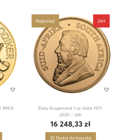
Najtaniej!
24H
z 999,9
Złoty Krugerrand 1 oz złota 1971-
h
2020 – 24h
16 248,33
zł
Dodaj do koszyka