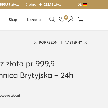
 895.79
zł/oz
Srebro
232.18
zł/oz
DE
0
Skup
Kontakt
POPRZEDNI
NASTĘPNY
oz złota pr 999,9
nica Brytyjska – 24h
towego złota)