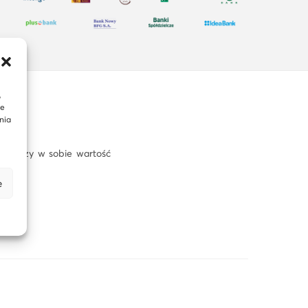
,
te
nia
ia łączy w sobie wartość
e
i.