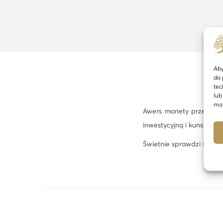
Aby
do 
tec
lub
moż
Awers monety przedstawi
inwestycyjną i kunszt wy
Świetnie sprawdzi się w 