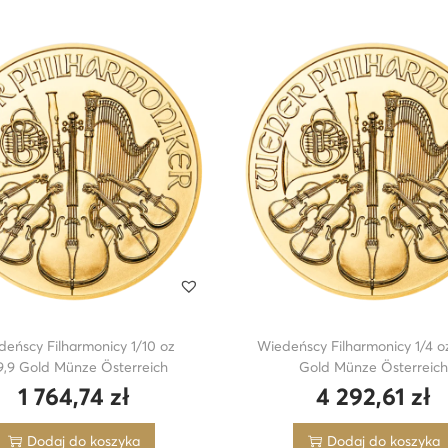
eńscy Filharmonicy 1/10 oz
Wiedeńscy Filharmonicy 1/4 o
9,9 Gold Münze Österreich
Gold Münze Österreic
1 764,74
zł
4 292,61
zł
Dodaj do koszyka
Dodaj do koszyka