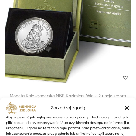
Moneta Kolekcjonerska NBP Kazimierz Wielki 2 uncje srebra
– 24h
Zarządzaj zgodą
2 700,00
zł
Aby zapewnić jak najlepsze wrażenia, korzystamy z technologii, takich jak
pliki cookie, do przechowywania i/lub uzyskiwania dostępu do informacji o
Dodaj do koszyka
urządzeniu. Zgoda na te technologie pozwoli nam przetwarzać dane, takie
jak zachowanie podczas przeglądania lub unikalne identyfikatory na tej