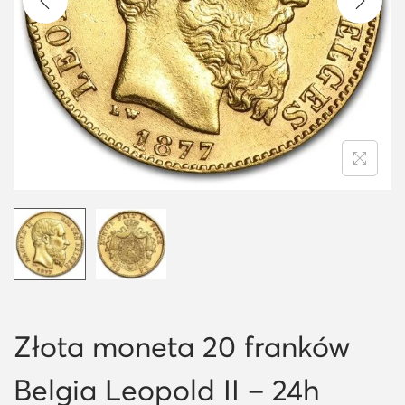
i
o
n
Złota moneta 20 franków
Belgia Leopold II – 24h