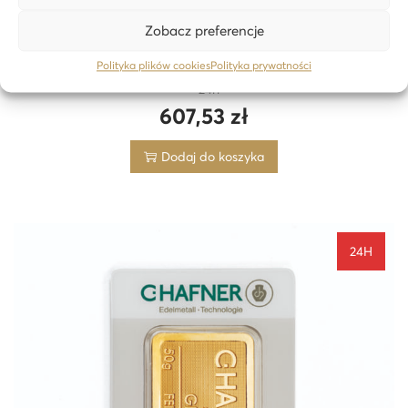
Zobacz preferencje
Polityka plików cookies
Polityka prywatności
1 gram sztabka złota CertiPack Jesteś osobą o złotym sercu
– 24h
607,53
zł
Dodaj do koszyka
24H