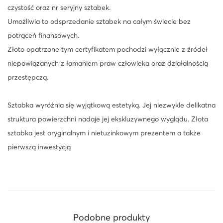
czystość oraz nr seryjny sztabek.
e
Umożliwia to odsprzedanie sztabek na całym świecie bez
r
potrąceń finansowych.
t
Złoto opatrzone tym certyfikatem pochodzi wyłącznie z źródeł
i
niepowiązanych z łamaniem praw człowieka oraz działalnością
P
przestępczą.
a
c
Sztabka wyróżnia się wyjątkową estetyką. Jej niezwykle delikatna
k
struktura powierzchni nadaje jej ekskluzywnego wyglądu. Złota
F
sztabka jest oryginalnym i nietuzinkowym prezentem a także
o
pierwszą inwestycją
r
Y
o
u
w
Podobne produkty
i