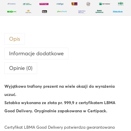
r
a
m
s
z
Opis
t
Informacje dodatkowe
a
b
Opinie (0)
k
a
Wyjątkowo trafiony prezent na wiele okazji do wyrażenia
z
uczuć.
ł
Sztabka wykonana ze złota pr. 999,9 z certyfikatem LBMA
o
Good Delivery. Oryginalnie zapakowana w Certipack.
t
a
Certyfikat LBMA Good Delivery potwierdza gwarantowana
C