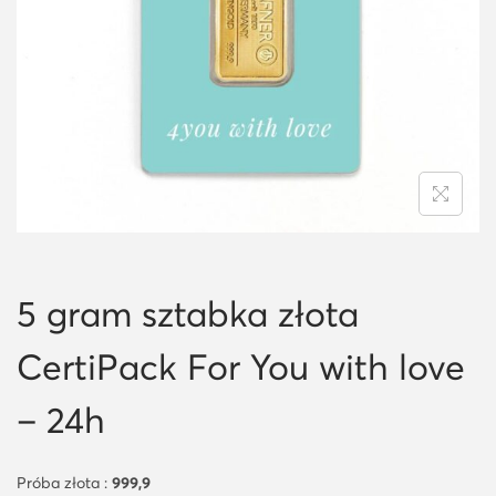
i
o
n
5 gram sztabka złota
CertiPack For You with love
– 24h
Próba złota :
999,9