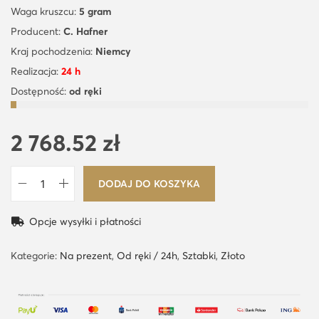
Waga kruszcu:
5 gram
Producent:
C. Hafner
Kraj pochodzenia:
Niemcy
Realizacja:
24 h
Dostępność:
od ręki
2 768.52
zł
DODAJ DO KOSZYKA
i
l
Opcje wysyłki i płatności
o
ś
Kategorie:
Na prezent
,
Od ręki / 24h
,
Sztabki
,
Złoto
ć
5
g