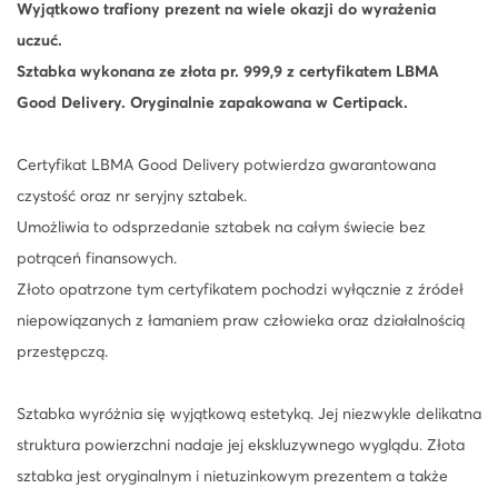
b
Wyjątkowo trafiony prezent na wiele okazji do wyrażenia
k
uczuć.
a
Sztabka wykonana ze złota pr. 999,9 z certyfikatem LBMA
z
Good Delivery. Oryginalnie zapakowana w Certipack.
ł
o
Certyfikat LBMA Good Delivery potwierdza gwarantowana
t
czystość oraz nr seryjny sztabek.
a
Umożliwia to odsprzedanie sztabek na całym świecie bez
C
potrąceń finansowych.
e
Złoto opatrzone tym certyfikatem pochodzi wyłącznie z źródeł
r
niepowiązanych z łamaniem praw człowieka oraz działalnością
t
przestępczą.
i
P
Sztabka wyróżnia się wyjątkową estetyką. Jej niezwykle delikatna
a
struktura powierzchni nadaje jej ekskluzywnego wyglądu. Złota
c
sztabka jest oryginalnym i nietuzinkowym prezentem a także