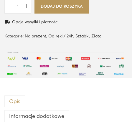
DODAJ DO KOSZYKA
i
l
Opcje wysyłki i płatności
o
ś
Kategorie:
Na prezent
,
Od ręki / 24h
,
Sztabki
,
Złoto
ć
1
0
g
r
a
m
s
Opis
z
Informacje dodatkowe
t
a