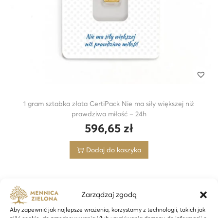
w
i
ę
t
e
g
o
-
1 gram sztabka złota CertiPack Nie ma siły większej niż
2
prawdziwa miłość – 24h
4
596,65
zł
h
Dodaj do koszyka
Zarządzaj zgodą
Aby zapewnić jak najlepsze wrażenia, korzystamy z technologii, takich jak