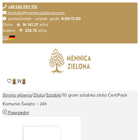
+48 536 093 176
kontakt@mennicazielona.com
poniedziałek - piątek: godz.
8:00-17:00
Złoto
16 141.37
zł/oz
Srebro
235.75
zł/oz
DE
Skip
Skip
to
to
navigation
content
0
0
Strona główna
/
Złoto
/
Sztabki
/
10 gram sztabka złota CertiPack
Komunia Święta – 24h
Poprzedni