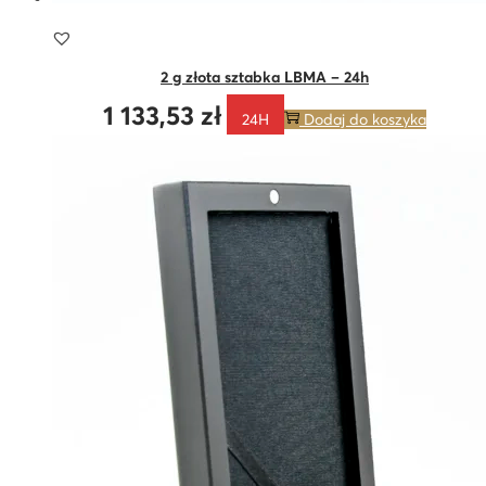
2 g złota sztabka LBMA – 24h
1 133,53
zł
24H
Dodaj do koszyka