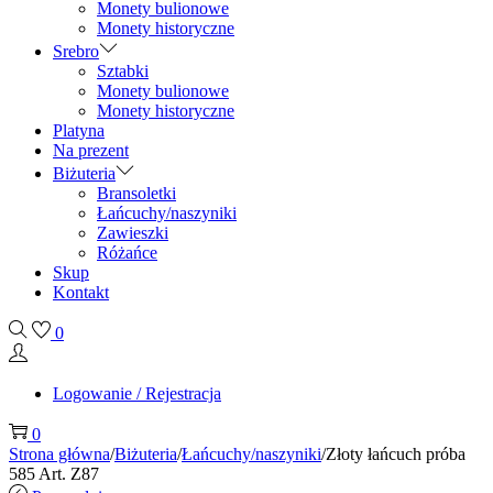
Monety bulionowe
Monety historyczne
Srebro
Sztabki
Monety bulionowe
Monety historyczne
Platyna
Na prezent
Biżuteria
Bransoletki
Łańcuchy/naszyniki
Zawieszki
Różańce
Skup
Kontakt
0
Logowanie / Rejestracja
0
Strona główna
/
Biżuteria
/
Łańcuchy/naszyniki
/
Złoty łańcuch próba
585 Art. Z87