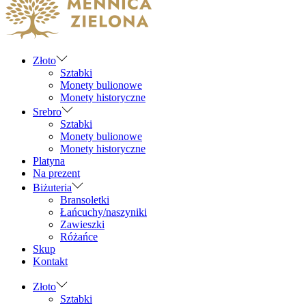
navigation
content
Złoto
Sztabki
Monety bulionowe
Monety historyczne
Srebro
Sztabki
Monety bulionowe
Monety historyczne
Platyna
Na prezent
Biżuteria
Bransoletki
Łańcuchy/naszyniki
Zawieszki
Różańce
Skup
Kontakt
Złoto
Sztabki