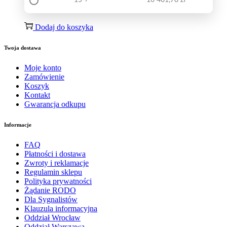
15 +
16 481,78
zł
Dodaj do koszyka
Twoja dostawa
Moje konto
Zamówienie
Koszyk
Kontakt
Gwarancja odkupu
Informacje
FAQ
Płatności i dostawa
Zwroty i reklamacje
Regulamin sklepu
Polityka prywatności
Żądanie RODO
Dla Sygnalistów
Klauzula informacyjna
Oddział Wrocław
Oddział Warszawa