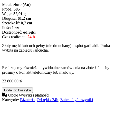
Metal:
złoto (Au)
Próba:
585
Waga:
52,91 g
Długość:
61,2 cm
Szerokość:
0,7 cm
Ilość:
1 szt
Dostępność:
od ręki
Czas realizacji:
24 h
Złoty męski łańcuch pełny (nie dmuchany) – splot garibaldi. Próba
wybita na zapięciu łańcucha.
Realizujemy również indywidualne zamówienia na złote łańcuchy –
prosimy o kontakt telefoniczny lub mailowy.
23 800.00
zł
Dodaj do koszyka
Opcje wysyłki i płatności
Kategorie:
Biżuteria
,
Od ręki / 24h
,
Łańcuchy/naszyniki