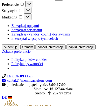
Preferencje
Preferencje
Statystyka
Statystyka
Marketing
Marketing
Zarządzaj opcjami
Zarządzaj serwisami
Zarządzaj {vendor_count} dostawcami
Przeczytaj więcej o tych celach
Akceptuję
Odmów
Zobacz preferencje
Zapisz preferencje
Zobacz preferencje
Polityka plików cookies
Polityka prywatności
+48 536 093 176
kontakt@mennicazielona.com
poniedziałek - piątek: godz.
8:00-17:00
Złoto
16 127.44
zł/oz
Srebro
237.97
zł/oz
DE
Skip
Skip
to
to