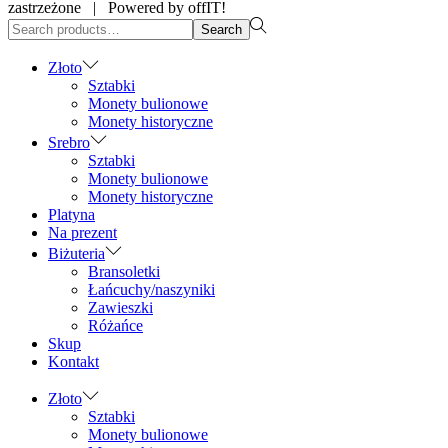
zastrzeżone | Powered by offIT!
Search
Search
for:>
Złoto
Sztabki
Monety bulionowe
Monety historyczne
Srebro
Sztabki
Monety bulionowe
Monety historyczne
Platyna
Na prezent
Biżuteria
Bransoletki
Łańcuchy/naszyniki
Zawieszki
Różańce
Skup
Kontakt
Złoto
Sztabki
Monety bulionowe