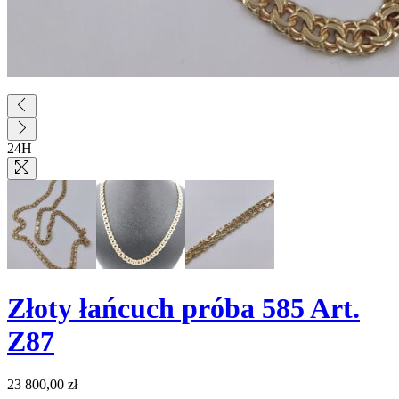
24H
Złoty łańcuch próba 585 Art.
Z87
23 800,00
zł