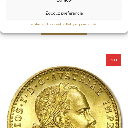
Odmów
Australijski Kangur 1 oz złota – 24h
Zobacz preferencje
16 562,98
zł
Polityka plików cookies
Polityka prywatności
Dodaj do koszyka
24H