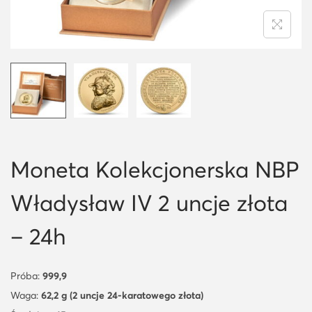
i
o
n
Moneta Kolekcjonerska NBP
Władysław IV 2 uncje złota
– 24h
Próba:
999,9
Waga:
62,2 g (2 uncje 24-karatowego złota)