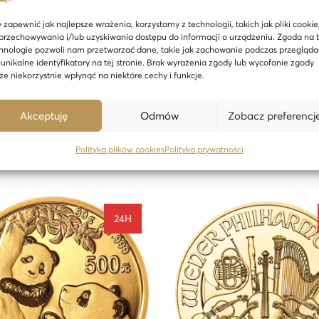
ego złota próby 999,9 australijska złota moneta o masie 1 uncji.
 zapewnić jak najlepsze wrażenia, korzystamy z technologii, takich jak pliki cookie
a nowy skomplikowany wizerunek królowej Elżbiety II Jody’ego Clarka
przechowywania i/lub uzyskiwania dostępu do informacji o urządzeniu. Zgoda na 
hnologie pozwoli nam przetwarzać dane, takie jak zachowanie podczas przegląda
trudnych czasach jako inwestycja i zabezpieczenie swoich oszczędnośc
 unikalne identyfikatory na tej stronie. Brak wyrażenia zgody lub wycofanie zgody
e niekorzystnie wpłynąć na niektóre cechy i funkcje.
Akceptuję
Odmów
Zobacz preferencj
Polityka plików cookies
Polityka prywatności
Podobne produkty
24H