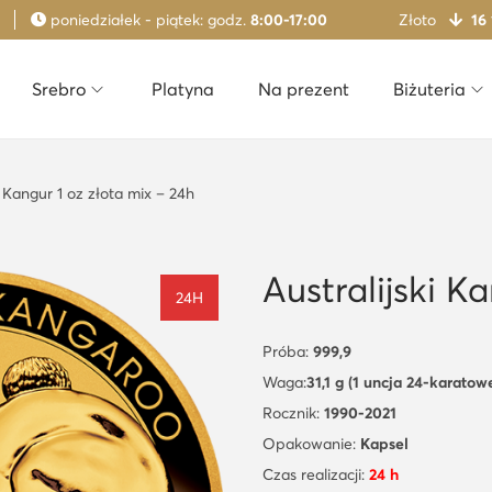
poniedziałek - piątek: godz.
8:00-17:00
Złoto
16
Srebro
Platyna
Na prezent
Biżuteria
i Kangur 1 oz złota mix – 24h
Australijski K
24H
Próba:
999,9
Waga:
31,1 g (1 uncja 24-karatow
Rocznik:
1990-2021
Opakowanie:
Kapsel
Czas realizacji:
24 h