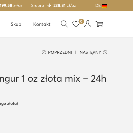
 199.58
zł/oz
Srebro
238.81
zł/oz
DE
0
Skup
Kontakt
POPRZEDNI
NASTĘPNY
angur 1 oz złota mix – 24h
ego złota)