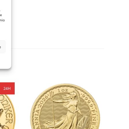
,
.
te
nia
i.
e
24H