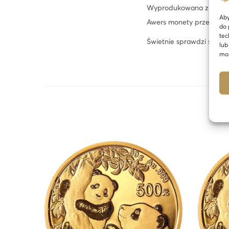
Wyprodukowana z najlepsz
Aby
Awers monety przedstawi
do 
tec
Świetnie sprawdzi się w 
lub
moż