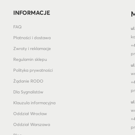
INFORMACJE
M
FAQ
ul
k
Płatności i dostawa
+4
Zwroty i reklamacje
pn
Regulamin sklepu
ul
Polityka prywatności
w
Żądanie RODO
+4
pn
Dla Sygnalistów
ul
Klauzula informacyjna
w
Oddział Wrocław
+4
Oddział Warszawa
pn