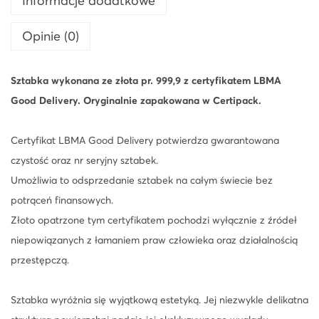
Informacje dodatkowe
a
Opinie (0)
L
B
M
Sztabka wykonana ze złota pr. 999,9 z certyfikatem LBMA
A
Good Delivery. Oryginalnie zapakowana w Certipack.
Certyfikat LBMA Good Delivery potwierdza gwarantowana
czystość oraz nr seryjny sztabek.
Umożliwia to odsprzedanie sztabek na całym świecie bez
potrąceń finansowych.
Złoto opatrzone tym certyfikatem pochodzi wyłącznie z źródeł
niepowiązanych z łamaniem praw człowieka oraz działalnością
przestępczą.
Sztabka wyróżnia się wyjątkową estetyką. Jej niezwykle delikatna