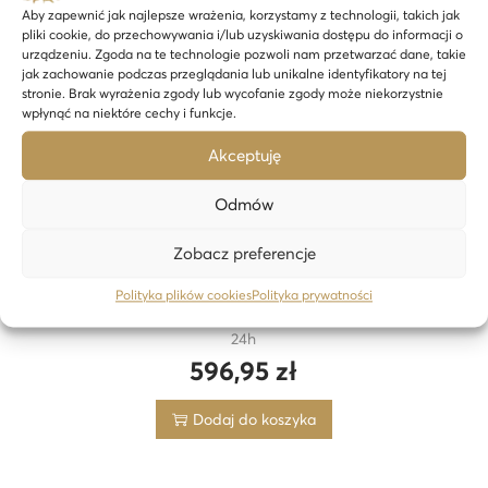
Aby zapewnić jak najlepsze wrażenia, korzystamy z technologii, takich jak
pliki cookie, do przechowywania i/lub uzyskiwania dostępu do informacji o
urządzeniu. Zgoda na te technologie pozwoli nam przetwarzać dane, takie
jak zachowanie podczas przeglądania lub unikalne identyfikatory na tej
stronie. Brak wyrażenia zgody lub wycofanie zgody może niekorzystnie
wpłynąć na niektóre cechy i funkcje.
Akceptuję
Odmów
Zobacz preferencje
Polityka plików cookies
Polityka prywatności
1 gram sztabka złota CertiPack Święta Bożego Narodzenia –
24h
596,95
zł
Dodaj do koszyka