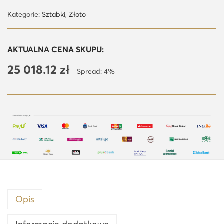
ś
Kategorie:
Sztabki
,
Złoto
ć
5
AKTUALNA CENA SKUPU:
0
25 018.12
zł
g
Spread: 4%
z
ł
o
t
a
s
z
t
a
Opis
b
k