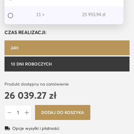
11 +
25 955,94
zł
CZAS REALIZACJI:
24H
10 DNI ROBOCZYCH
Produkt dostępny na zamówienie
26 039.27
zł
DODAJ DO KOSZYKA
i
l
Opcje wysyłki i płatności
o