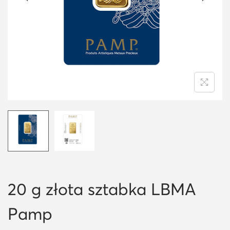
i
o
n
20 g złota sztabka LBMA
Pamp