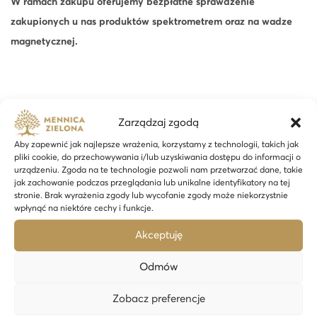
W ramach zakupu oferujemy bezpłatne sprawdzenie
zakupionych u nas produktów spektrometrem oraz na wadze
magnetycznej.
Zarządzaj zgodą
Podobne produkty
Aby zapewnić jak najlepsze wrażenia, korzystamy z technologii, takich jak
pliki cookie, do przechowywania i/lub uzyskiwania dostępu do informacji o
urządzeniu. Zgoda na te technologie pozwoli nam przetwarzać dane, takie
jak zachowanie podczas przeglądania lub unikalne identyfikatory na tej
stronie. Brak wyrażenia zgody lub wycofanie zgody może niekorzystnie
24H
wpłynąć na niektóre cechy i funkcje.
Akceptuję
Odmów
Zobacz preferencje