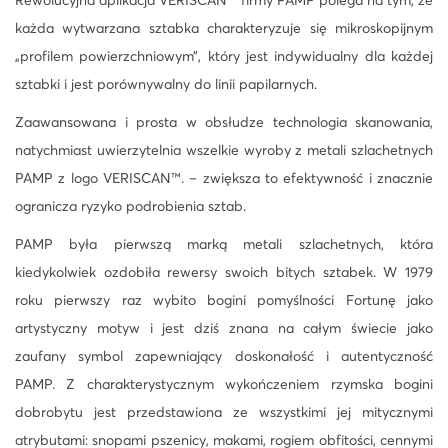
Rewolucyjna aplikacja VERISCAN™ firmy PAMP polega na tym, że
każda wytwarzana sztabka charakteryzuje się mikroskopijnym
„profilem powierzchniowym”, który jest indywidualny dla każdej
sztabki i jest porównywalny do linii papilarnych.
Zaawansowana i prosta w obsłudze technologia skanowania,
natychmiast uwierzytelnia wszelkie wyroby z metali szlachetnych
PAMP z logo VERISCAN™. – zwiększa to efektywność i znacznie
ogranicza ryzyko podrobienia sztab.
PAMP była pierwszą marką metali szlachetnych, która
kiedykolwiek ozdobiła rewersy swoich bitych sztabek. W 1979
roku pierwszy raz wybito bogini pomyślności Fortunę jako
artystyczny motyw i jest dziś znana na całym świecie jako
zaufany symbol zapewniający doskonałość i autentyczność
PAMP. Z charakterystycznym wykończeniem rzymska bogini
dobrobytu jest przedstawiona ze wszystkimi jej mitycznymi
atrybutami: snopami pszenicy, makami, rogiem obfitości, cennymi