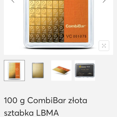
i
o
n
100 g CombiBar złota
sztabka LBMA