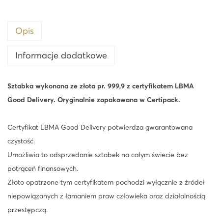
a
r
Opis
z
ł
Informacje dodatkowe
o
t
Sztabka wykonana ze złota pr. 999,9 z certyfikatem LBMA
a
Good Delivery. Oryginalnie zapakowana w Certipack.
s
z
Certyfikat LBMA Good Delivery potwierdza gwarantowana
t
czystość.
a
Umożliwia to odsprzedanie sztabek na całym świecie bez
b
potrąceń finansowych.
k
Złoto opatrzone tym certyfikatem pochodzi wyłącznie z źródeł
a
niepowiązanych z łamaniem praw człowieka oraz działalnością
L
przestępczą.
B