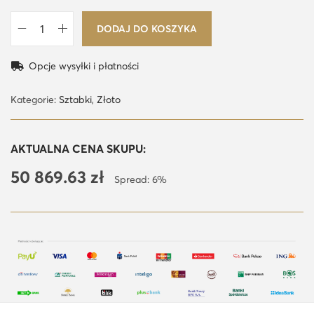
DODAJ DO KOSZYKA
i
l
Opcje wysyłki i płatności
o
ś
Kategorie:
Sztabki
,
Złoto
ć
1
AKTUALNA CENA SKUPU:
0
50 869.63
zł
0
Spread: 6%
g
C
o
m
b
i
B