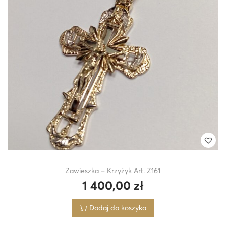
i
o
n
Zawieszka – Krzyżyk Art. Z161
1 400,00
zł
Dodaj do koszyka