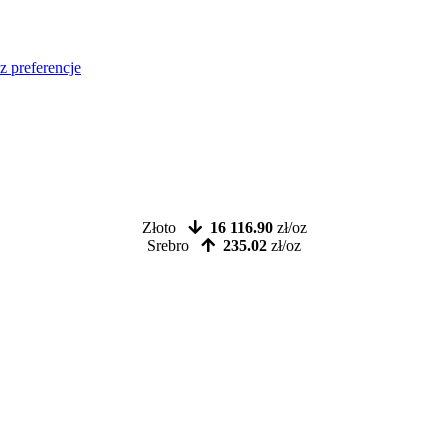
z preferencje
Złoto
16 116.90
zł/oz
Srebro
235.02
zł/oz