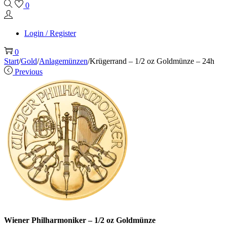
0
Login / Register
0
Start
/
Gold
/
Anlagemünzen
/
Krügerrand – 1/2 oz Goldmünze – 24h
Previous
Wiener Philharmoniker – 1/2 oz Goldmünze