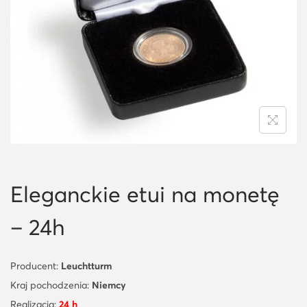
i
o
n
Eleganckie etui na monetę
– 24h
Producent:
Leuchtturm
Kraj pochodzenia:
Niemcy
Realizacja:
24 h