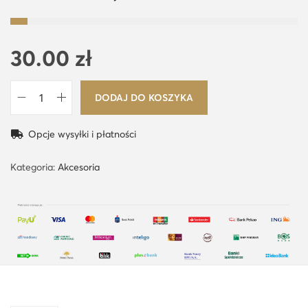
30.00
zł
DODAJ DO KOSZYKA
i
l
Opcje wysyłki i płatności
o
ś
Kategoria:
Akcesoria
ć
E
l
a
s
t
y