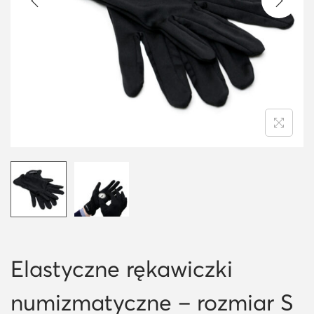
i
o
n
Elastyczne rękawiczki
numizmatyczne – rozmiar S