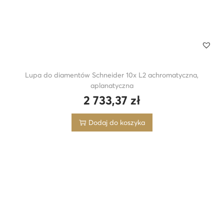
i
a
r
S
Lupa do diamentów Schneider 10x L2 achromatyczna,
aplanatyczna
2 733,37
zł
Dodaj do koszyka