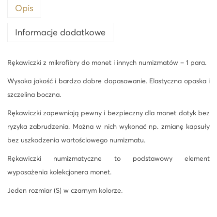
c
Opis
z
Informacje dodatkowe
n
e
r
Rękawiczki z mikrofibry do monet i innych numizmatów – 1 para.
ę
Wysoka jakość i bardzo dobre dopasowanie. Elastyczna opaska i
k
szczelina boczna.
a
Rękawiczki zapewniają pewny i bezpieczny dla monet dotyk bez
w
ryzyka zabrudzenia. Można w nich wykonać np. zmianę kapsuły
i
bez uszkodzenia wartościowego numizmatu.
c
z
Rękawiczki numizmatyczne to podstawowy element
k
wyposażenia kolekcjonera monet.
i
Jeden rozmiar (S) w czarnym kolorze.
n
u