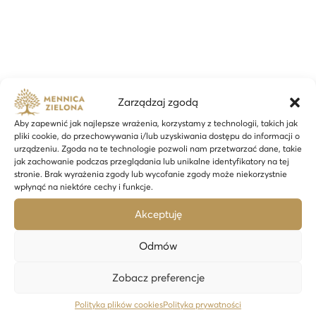
Zarządzaj zgodą
Aby zapewnić jak najlepsze wrażenia, korzystamy z technologii, takich jak
pliki cookie, do przechowywania i/lub uzyskiwania dostępu do informacji o
urządzeniu. Zgoda na te technologie pozwoli nam przetwarzać dane, takie
jak zachowanie podczas przeglądania lub unikalne identyfikatory na tej
stronie. Brak wyrażenia zgody lub wycofanie zgody może niekorzystnie
wpłynąć na niektóre cechy i funkcje.
Akceptuję
Lupka jubilerska led 40x25mm – 24h
Odmów
49,00
zł
Zobacz preferencje
Dodaj do koszyka
Polityka plików cookies
Polityka prywatności