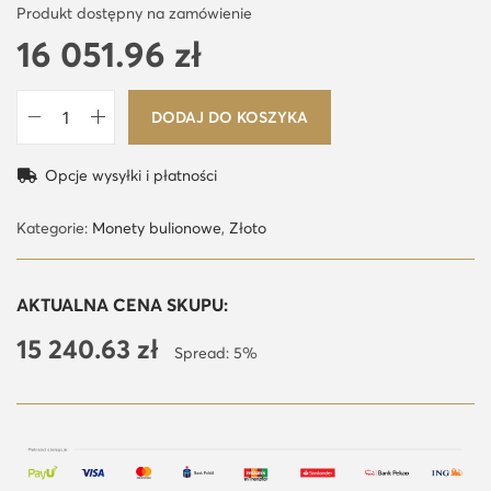
Produkt dostępny na zamówienie
16 051.96
zł
DODAJ DO KOSZYKA
i
l
Opcje wysyłki i płatności
o
ś
Kategorie:
Monety bulionowe
,
Złoto
ć
C
AKTUALNA CENA SKUPU:
h
15 240.63
zł
i
Spread: 5%
ń
s
k
a