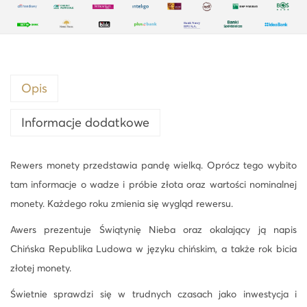
P
a
n
d
a
Opis
3
0
Informacje dodatkowe
g
z
Rewers monety przedstawia pandę wielką. Oprócz tego wybito
ł
tam informacje o wadze i próbie złota oraz wartości nominalnej
o
monety. Każdego roku zmienia się wygląd rewersu.
t
Awers prezentuje Świątynię Nieba oraz okalający ją napis
a
Chińska Republika Ludowa w języku chińskim, a także rok bicia
p
złotej monety.
r
9
Świetnie sprawdzi się w trudnych czasach jako inwestycja i