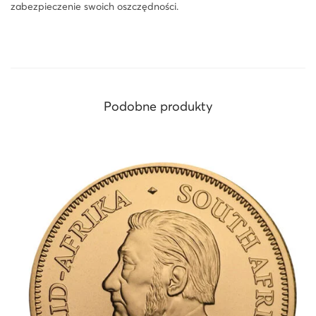
9
zabezpieczenie swoich oszczędności.
9
,
9
Podobne produkty