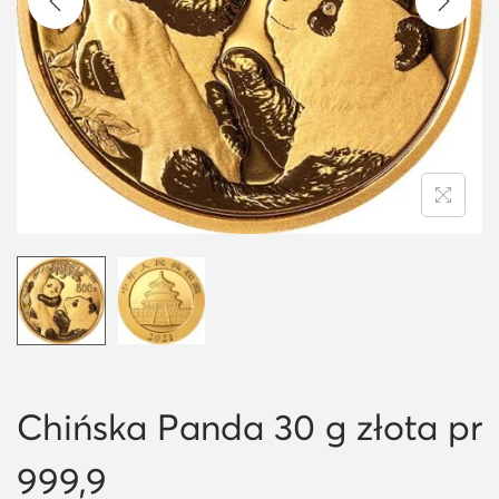
i
o
n
Chińska Panda 30 g złota pr
999,9