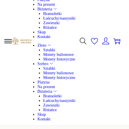
Na prezent
Biżuteria
Bransoletki
Łańcuchy/naszyniki
Zawieszki
Różańce
Skup
Kontakt
0
S
S
Złoto
k
k
Sztabki
i
i
Monety bulionowe
p
p
Monety historyczne
t
t
Srebro
o
o
Sztabki
n
c
Monety bulionowe
a
o
Monety historyczne
v
n
Platyna
i
t
Na prezent
g
e
Biżuteria
a
n
Bransoletki
t
t
Łańcuchy/naszyniki
i
Zawieszki
o
Różańce
n
Skup
Kontakt