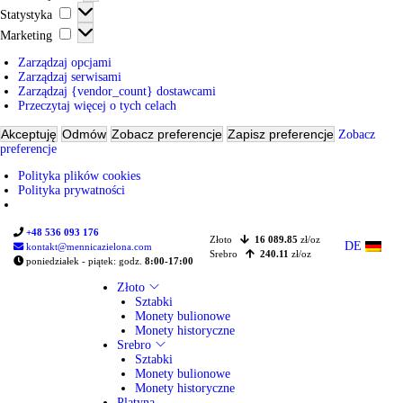
r
S
k
Statystyka
e
t
c
M
f
Marketing
a
j
a
e
t
o
r
r
Zarządzaj opcjami
y
n
k
e
Zarządzaj serwisami
s
a
e
n
Zarządzaj {vendor_count} dostawcami
t
l
t
c
Przeczytaj więcej o tych celach
y
n
i
j
k
e
n
e
Akceptuję
Odmów
Zobacz preferencje
Zapisz preferencje
Zobacz
a
g
preferencje
Polityka plików cookies
Polityka prywatności
+48 536 093 176
Złoto
16 089.85
zł/oz
DE
kontakt@mennicazielona.com
Srebro
240.11
zł/oz
poniedziałek - piątek: godz.
8:00-17:00
Złoto
Sztabki
Monety bulionowe
Monety historyczne
Srebro
Sztabki
Monety bulionowe
Monety historyczne
Platyna