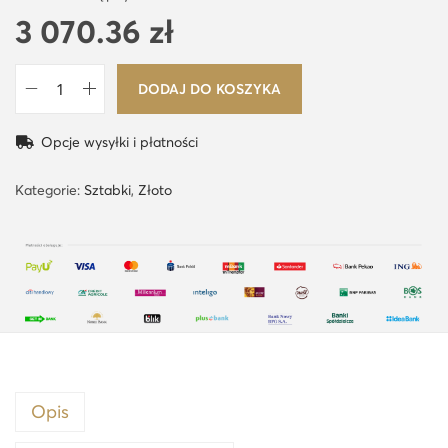
3 070.36
zł
DODAJ DO KOSZYKA
i
l
Opcje wysyłki i płatności
o
ś
Kategorie:
Sztabki
,
Złoto
ć
5
x
1
g
C
o
m
Opis
b