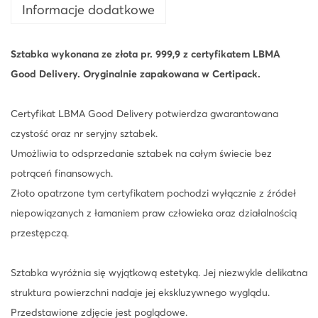
Informacje dodatkowe
i
B
a
Sztabka wykonana ze złota pr. 999,9 z certyfikatem LBMA
r
Good Delivery. Oryginalnie zapakowana w Certipack.
S
t
Certyfikat LBMA Good Delivery potwierdza gwarantowana
a
czystość oraz nr seryjny sztabek.
r
Umożliwia to odsprzedanie sztabek na całym świecie bez
B
potrąceń finansowych.
o
Złoto opatrzone tym certyfikatem pochodzi wyłącznie z źródeł
o
niepowiązanych z łamaniem praw człowieka oraz działalnością
k
przestępczą.
l
e
Sztabka wyróżnia się wyjątkową estetyką. Jej niezwykle delikatna
t
struktura powierzchni nadaje jej ekskluzywnego wyglądu.
z
Przedstawione zdjęcie jest poglądowe.