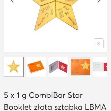
i
o
n
5 x 1 g CombiBar Star
Booklet złota sztabka LBMA