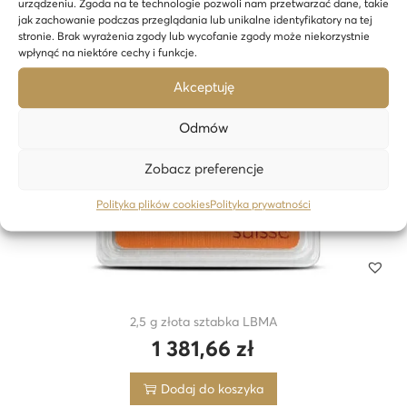
urządzeniu. Zgoda na te technologie pozwoli nam przetwarzać dane, takie
jak zachowanie podczas przeglądania lub unikalne identyfikatory na tej
stronie. Brak wyrażenia zgody lub wycofanie zgody może niekorzystnie
wpłynąć na niektóre cechy i funkcje.
Akceptuję
Odmów
Zobacz preferencje
Polityka plików cookies
Polityka prywatności
2,5 g złota sztabka LBMA
1 381,66
zł
Dodaj do koszyka