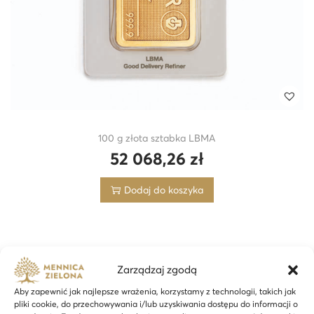
a
l
c
a
m
b
i
100 g złota sztabka LBMA
52 068,26
zł
Dodaj do koszyka
Zarządzaj zgodą
Aby zapewnić jak najlepsze wrażenia, korzystamy z technologii, takich jak
pliki cookie, do przechowywania i/lub uzyskiwania dostępu do informacji o