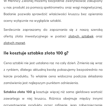
W Mennicy Zielonej możemy bezpłatnie zweryfikować zakupiony
u nas produkt za pomocą spektrometru oraz wagi magnetycznej.
Badanie pozwala sprawdzić właściwości kruszcu bez opierania
oceny wyłącznie na wyglądzie sztabki.
Serdecznie zapraszamy do zapoznania się z naszą szeroką
ofertą złota inwestycyjnego w postaci
złotych sztabek
oraz
złotych monet
.
Ile kosztuje
sztabka złota 100 g
?
Cena sztabki nie jest ustalana raz na cały dzień. Zmienia się wraz
z rynkiem, dlatego aktualną kwotę pokazujemy bezpośrednio na
karcie produktu. To właśnie cena widoczna podczas składania
zamówienia jest najlepszym punktem odniesienia.
Sztabka złota 100 g
kosztuje więcej niż sama giełdowa wartość
zawartego w niej kruszcu. Różnica obejmuje między innymi
przygotowanie produktu przez rafinerię, jego zabezpieczenie