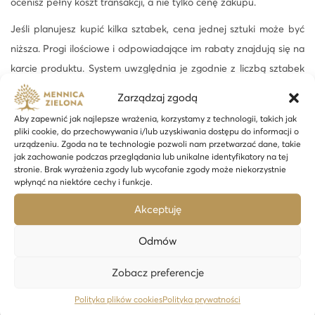
ocenisz pełny koszt transakcji, a nie tylko cenę zakupu.
Jeśli planujesz kupić kilka sztabek, cena jednej sztuki może być
niższa. Progi ilościowe i odpowiadające im rabaty znajdują się na
karcie produktu. System uwzględnia je zgodnie z liczbą sztabek
dodanych do koszyka.
Zarządzaj zgodą
Jak kupić
sztabkę złota 100 g
w Mennicy
Aby zapewnić jak najlepsze wrażenia, korzystamy z technologii, takich jak
pliki cookie, do przechowywania i/lub uzyskiwania dostępu do informacji o
Zielonej?
urządzeniu. Zgoda na te technologie pozwoli nam przetwarzać dane, takie
jak zachowanie podczas przeglądania lub unikalne identyfikatory na tej
Zamówienie możesz złożyć przez sklep internetowy, wybierając
stronie. Brak wyrażenia zgody lub wycofanie zgody może niekorzystnie
wpłynąć na niektóre cechy i funkcje.
dostawę kurierską albo odbiór w jednym z naszych oddziałów.
Na karcie produktu sprawdzisz bieżącą cenę, dostępność i
Akceptuję
przewidywany termin realizacji.
Odmów
Przy zakupie produktu o takiej wartości warto zwrócić uwagę na
czas oczekiwania. Standardowa oferta i wariant dostępny od ręki
Zobacz preferencje
są osobnymi pozycjami, choć dotyczą sztabki o tej samej masie i
Polityka plików cookies
Polityka prywatności
próbie.