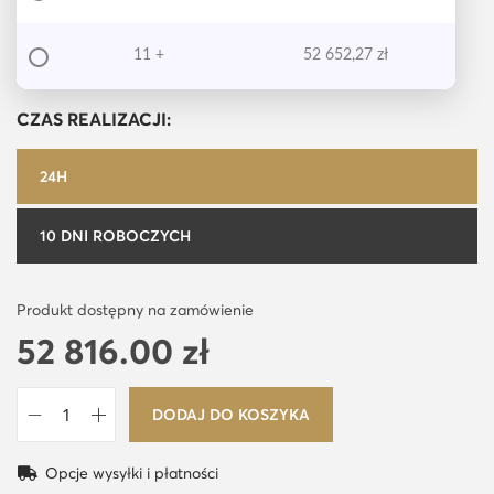
11 +
52 652,27
zł
CZAS REALIZACJI:
24H
10 DNI ROBOCZYCH
Produkt dostępny na zamówienie
52 816.00
zł
DODAJ DO KOSZYKA
i
l
Opcje wysyłki i płatności
o