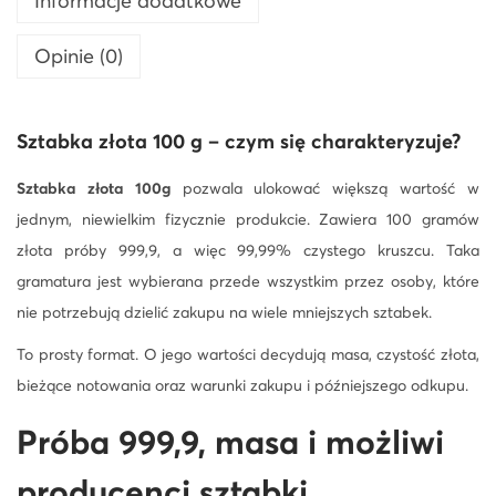
Informacje dodatkowe
k
Opinie (0)
a
L
B
Sztabka złota 100 g
– czym się charakteryzuje?
M
A
Sztabka złota 100g
pozwala ulokować większą wartość w
jednym, niewielkim fizycznie produkcie. Zawiera 100 gramów
złota próby 999,9, a więc 99,99% czystego kruszcu. Taka
gramatura jest wybierana przede wszystkim przez osoby, które
nie potrzebują dzielić zakupu na wiele mniejszych sztabek.
To prosty format. O jego wartości decydują masa, czystość złota,
bieżące notowania oraz warunki zakupu i późniejszego odkupu.
Próba 999,9, masa i możliwi
producenci sztabki