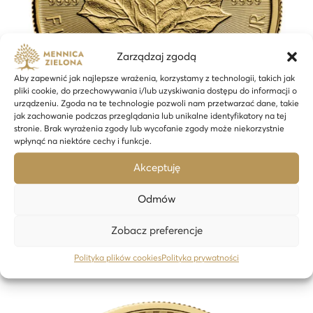
Zarządzaj zgodą
Aby zapewnić jak najlepsze wrażenia, korzystamy z technologii, takich jak
pliki cookie, do przechowywania i/lub uzyskiwania dostępu do informacji o
urządzeniu. Zgoda na te technologie pozwoli nam przetwarzać dane, takie
jak zachowanie podczas przeglądania lub unikalne identyfikatory na tej
stronie. Brak wyrażenia zgody lub wycofanie zgody może niekorzystnie
wpłynąć na niektóre cechy i funkcje.
Akceptuję
Maple Leaf – 1 oz Goldmünze – 24h
Odmów
16 365,41
zł
Zobacz preferencje
In den Warenkorb
Polityka plików cookies
Polityka prywatności