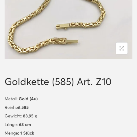
i
o
n
Goldkette (585) Art. Z10
Metall:
Gold (Au)
Reinheit:
585
Gewicht:
83,95 g
Länge:
63 cm
Menge:
1 Stück